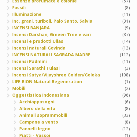
Essenze profumate e colonie
(57)
Fossili
(8)
Illuminazione
(11)
Inc. grani, turiboli, Palo Santo, Salvia
(31)
INCENSI BANJARA
(9)
Incensi Darshan, Greeen Tree e vari
(87)
Incensi e prodotti Ullas
(14)
Incensi naturali Govinda
(13)
INCENSI NATURALI SAGRADA MADRE
(112)
Incensi Padmini
(11)
Incensi Sarathi Tulasi
(3)
Incensi Satya/Vijayshree Golden/Goloka
(108)
LIFE BION Natural Regeneration
(1)
Mobili
(2)
Oggettistica Indonesiana
(96)
Acchiappasogni
(6)
Albero della vita
(8)
Animali soprammobili
(33)
Campane a vento
(8)
Pannelli legno
(12)
Piatti - Vassoi
(1)