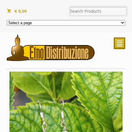
€
0,00
²