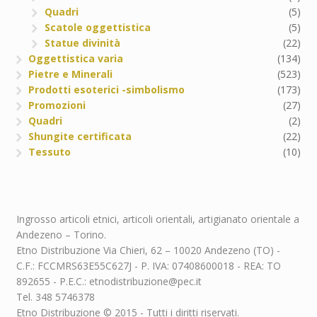
Quadri
(5)
Scatole oggettistica
(5)
Statue divinità
(22)
Oggettistica varia
(134)
Pietre e Minerali
(523)
Prodotti esoterici -simbolismo
(173)
Promozioni
(27)
Quadri
(2)
Shungite certificata
(22)
Tessuto
(10)
Ingrosso articoli etnici, articoli orientali, artigianato orientale a
Andezeno – Torino.
Etno Distribuzione Via Chieri, 62 – 10020 Andezeno (TO) -
C.F.: FCCMRS63E55C627J - P. IVA: 07408600018 - REA: TO
892655 - P.E.C.: etnodistribuzione@pec.it
Tel. 348 5746378
Etno Distribuzione © 2015 - Tutti i diritti riservati.