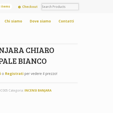
0 items
Checkout
Chi siamo
Dove siamo
Contatti
NJARA CHIARO
PALE BIANCO
i
o
Registrati
per vedere il prezzo!
BC005
Categoria:
INCENSI BANJARA