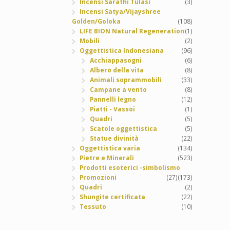
Incensi Sarathi Tulasi
(3)
Incensi Satya/Vijayshree
Golden/Goloka
(108)
LIFE BION Natural Regeneration
(1)
Mobili
(2)
Oggettistica Indonesiana
(96)
Acchiappasogni
(6)
Albero della vita
(8)
Animali soprammobili
(33)
Campane a vento
(8)
Pannelli legno
(12)
Piatti - Vassoi
(1)
Quadri
(5)
Scatole oggettistica
(5)
Statue divinità
(22)
Oggettistica varia
(134)
Pietre e Minerali
(523)
Prodotti esoterici -simbolismo
Promozioni
(27)
(173)
Quadri
(2)
Shungite certificata
(22)
Tessuto
(10)