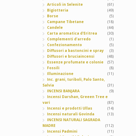
Articoli in Selenite
(61)
Bigiotteria
(49)
Borse
(5)
Campane Tibetane
(18)
Candele
(44)
Carta aromatica d'Eritrea
(30)
Complementi d'arredo
(1)
Confezionamento
(5)
Diffusori a bastoncini e spray
(3)
Diffusori e bruciaincensi
(48)
Essenze profumate e colonie
(57)
Fossili
(8)
Illuminazione
(11)
Inc. grani, turiboli, Palo Santo,
Salvia
(31)
INCENSI BANJARA
(9)
Incensi Darshan, Greeen Tree e
vari
(87)
Incensi e prodotti Ullas
(14)
Incensi naturali Govinda
(13)
INCENSI NATURALI SAGRADA
MADRE
(112)
Incensi Padmini
(11)