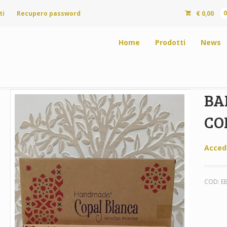
ti
Recupero password
€
0,00
Home
Prodotti
News
BA
CO
Acced
COD:
E