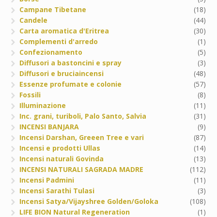
Campane Tibetane
(18)
Candele
(44)
Carta aromatica d'Eritrea
(30)
Complementi d'arredo
(1)
Confezionamento
(5)
Diffusori a bastoncini e spray
(3)
Diffusori e bruciaincensi
(48)
Essenze profumate e colonie
(57)
Fossili
(8)
Illuminazione
(11)
Inc. grani, turiboli, Palo Santo, Salvia
(31)
INCENSI BANJARA
(9)
Incensi Darshan, Greeen Tree e vari
(87)
Incensi e prodotti Ullas
(14)
Incensi naturali Govinda
(13)
INCENSI NATURALI SAGRADA MADRE
(112)
Incensi Padmini
(11)
Incensi Sarathi Tulasi
(3)
Incensi Satya/Vijayshree Golden/Goloka
(108)
LIFE BION Natural Regeneration
(1)