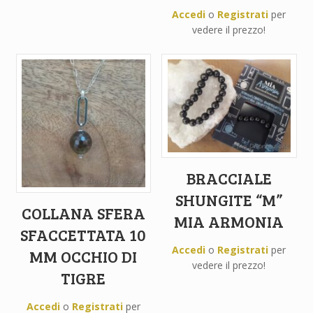
Accedi
o
Registrati
per
vedere il prezzo!
BRACCIALE
SHUNGITE “M”
COLLANA SFERA
MIA ARMONIA
SFACCETTATA 10
Accedi
o
Registrati
per
MM OCCHIO DI
vedere il prezzo!
TIGRE
Accedi
o
Registrati
per