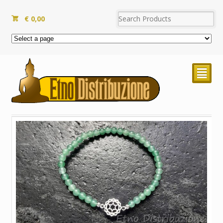
€
0,00
²