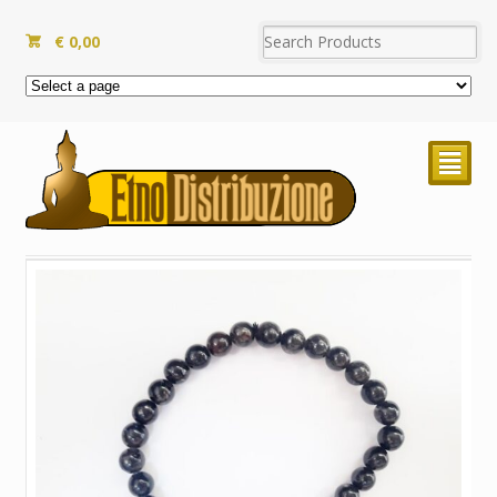
€
0,00
²