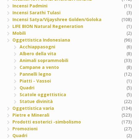
Incensi Padmini
(11)
Incensi Sarathi Tulasi
(3)
Incensi Satya/Vijayshree Golden/Goloka
(108)
LIFE BION Natural Regeneration
(1)
Mobili
(2)
Oggettistica Indonesiana
(96)
Acchiappasogni
(6)
Albero della vita
(8)
Animali soprammobili
(33)
Campane a vento
(8)
Pannelli legno
(12)
Piatti - Vassoi
(1)
Quadri
(5)
Scatole oggettistica
(5)
Statue divinità
(22)
Oggettistica varia
(134)
Pietre e Minerali
(523)
Prodotti esoterici -simbolismo
(173)
Promozioni
(27)
Quadri
(2)