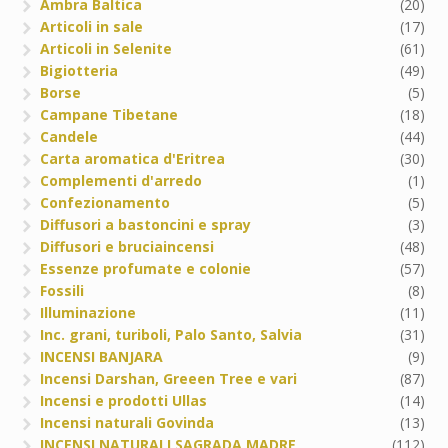
Ambra Baltica
(20)
Articoli in sale
(17)
Articoli in Selenite
(61)
Bigiotteria
(49)
Borse
(5)
Campane Tibetane
(18)
Candele
(44)
Carta aromatica d'Eritrea
(30)
Complementi d'arredo
(1)
Confezionamento
(5)
Diffusori a bastoncini e spray
(3)
Diffusori e bruciaincensi
(48)
Essenze profumate e colonie
(57)
Fossili
(8)
Illuminazione
(11)
Inc. grani, turiboli, Palo Santo, Salvia
(31)
INCENSI BANJARA
(9)
Incensi Darshan, Greeen Tree e vari
(87)
Incensi e prodotti Ullas
(14)
Incensi naturali Govinda
(13)
INCENSI NATURALI SAGRADA MADRE
(112)