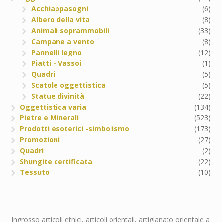
Acchiappasogni
(6)
Albero della vita
(8)
Animali soprammobili
(33)
Campane a vento
(8)
Pannelli legno
(12)
Piatti - Vassoi
(1)
Quadri
(5)
Scatole oggettistica
(5)
Statue divinità
(22)
Oggettistica varia
(134)
Pietre e Minerali
(523)
Prodotti esoterici -simbolismo
(173)
Promozioni
(27)
Quadri
(2)
Shungite certificata
(22)
Tessuto
(10)
Ingrosso articoli etnici, articoli orientali, artigianato orientale a