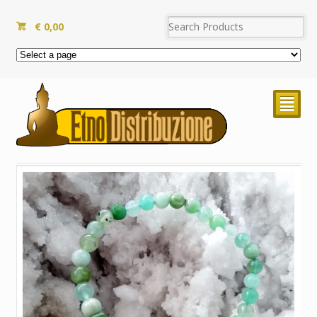
€
0,00
²