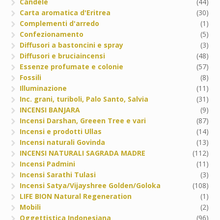
Candele
(44)
Carta aromatica d'Eritrea
(30)
Complementi d'arredo
(1)
Confezionamento
(5)
Diffusori a bastoncini e spray
(3)
Diffusori e bruciaincensi
(48)
Essenze profumate e colonie
(57)
Fossili
(8)
Illuminazione
(11)
Inc. grani, turiboli, Palo Santo, Salvia
(31)
INCENSI BANJARA
(9)
Incensi Darshan, Greeen Tree e vari
(87)
Incensi e prodotti Ullas
(14)
Incensi naturali Govinda
(13)
INCENSI NATURALI SAGRADA MADRE
(112)
Incensi Padmini
(11)
Incensi Sarathi Tulasi
(3)
Incensi Satya/Vijayshree Golden/Goloka
(108)
LIFE BION Natural Regeneration
(1)
Mobili
(2)
Oggettistica Indonesiana
(96)