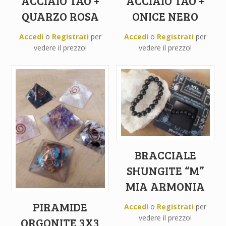
ACCIAIO TAO +
ACCIAIO TAO +
QUARZO ROSA
ONICE NERO
Accedi
o
Registrati
per
Accedi
o
Registrati
per
vedere il prezzo!
vedere il prezzo!
BRACCIALE
SHUNGITE “M”
MIA ARMONIA
PIRAMIDE
Accedi
o
Registrati
per
vedere il prezzo!
ORGONITE 3X3