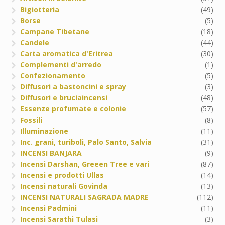
Bigiotteria
(49)
Borse
(5)
Campane Tibetane
(18)
Candele
(44)
Carta aromatica d'Eritrea
(30)
Complementi d'arredo
(1)
Confezionamento
(5)
Diffusori a bastoncini e spray
(3)
Diffusori e bruciaincensi
(48)
Essenze profumate e colonie
(57)
Fossili
(8)
Illuminazione
(11)
Inc. grani, turiboli, Palo Santo, Salvia
(31)
INCENSI BANJARA
(9)
Incensi Darshan, Greeen Tree e vari
(87)
Incensi e prodotti Ullas
(14)
Incensi naturali Govinda
(13)
INCENSI NATURALI SAGRADA MADRE
(112)
Incensi Padmini
(11)
Incensi Sarathi Tulasi
(3)