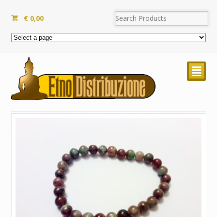
€
0,00
²