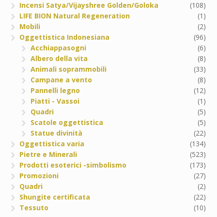
Incensi Satya/Vijayshree Golden/Goloka
(108)
LIFE BION Natural Regeneration
(1)
Mobili
(2)
Oggettistica Indonesiana
(96)
Acchiappasogni
(6)
Albero della vita
(8)
Animali soprammobili
(33)
Campane a vento
(8)
Pannelli legno
(12)
Piatti - Vassoi
(1)
Quadri
(5)
Scatole oggettistica
(5)
Statue divinità
(22)
Oggettistica varia
(134)
Pietre e Minerali
(523)
Prodotti esoterici -simbolismo
(173)
Promozioni
(27)
Quadri
(2)
Shungite certificata
(22)
Tessuto
(10)