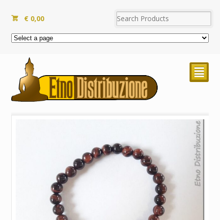
€
0,00
²