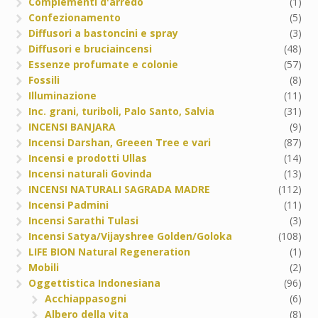
Complementi d'arredo
(1)
Confezionamento
(5)
Diffusori a bastoncini e spray
(3)
Diffusori e bruciaincensi
(48)
Essenze profumate e colonie
(57)
Fossili
(8)
Illuminazione
(11)
Inc. grani, turiboli, Palo Santo, Salvia
(31)
INCENSI BANJARA
(9)
Incensi Darshan, Greeen Tree e vari
(87)
Incensi e prodotti Ullas
(14)
Incensi naturali Govinda
(13)
INCENSI NATURALI SAGRADA MADRE
(112)
Incensi Padmini
(11)
Incensi Sarathi Tulasi
(3)
Incensi Satya/Vijayshree Golden/Goloka
(108)
LIFE BION Natural Regeneration
(1)
Mobili
(2)
Oggettistica Indonesiana
(96)
Acchiappasogni
(6)
Albero della vita
(8)