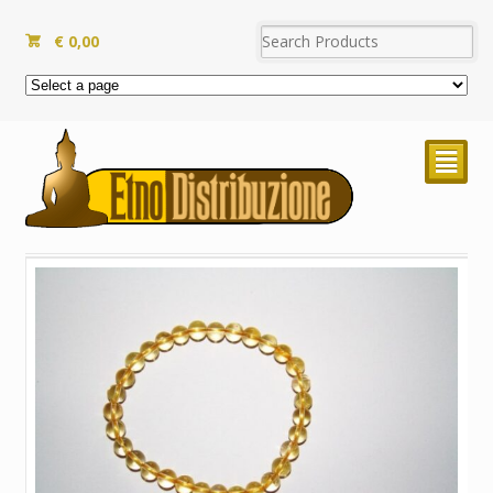
€
0,00
²