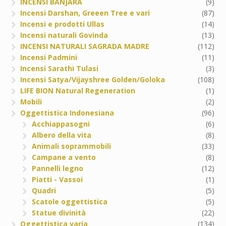
INCENSI BANJARA
(9)
Incensi Darshan, Greeen Tree e vari
(87)
Incensi e prodotti Ullas
(14)
Incensi naturali Govinda
(13)
INCENSI NATURALI SAGRADA MADRE
(112)
Incensi Padmini
(11)
Incensi Sarathi Tulasi
(3)
Incensi Satya/Vijayshree Golden/Goloka
(108)
LIFE BION Natural Regeneration
(1)
Mobili
(2)
Oggettistica Indonesiana
(96)
Acchiappasogni
(6)
Albero della vita
(8)
Animali soprammobili
(33)
Campane a vento
(8)
Pannelli legno
(12)
Piatti - Vassoi
(1)
Quadri
(5)
Scatole oggettistica
(5)
Statue divinità
(22)
Oggettistica varia
(134)