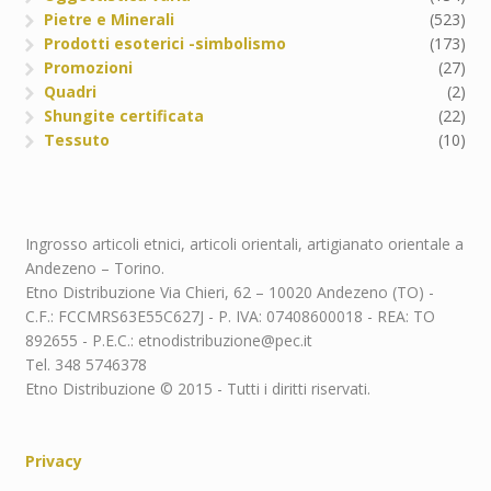
Pietre e Minerali
(523)
Prodotti esoterici -simbolismo
(173)
Promozioni
(27)
Quadri
(2)
Shungite certificata
(22)
Tessuto
(10)
Ingrosso articoli etnici, articoli orientali, artigianato orientale a
Andezeno – Torino.
Etno Distribuzione Via Chieri, 62 – 10020 Andezeno (TO) -
C.F.: FCCMRS63E55C627J - P. IVA: 07408600018 - REA: TO
892655 - P.E.C.: etnodistribuzione@pec.it
Tel. 348 5746378
Etno Distribuzione © 2015 - Tutti i diritti riservati.
Privacy