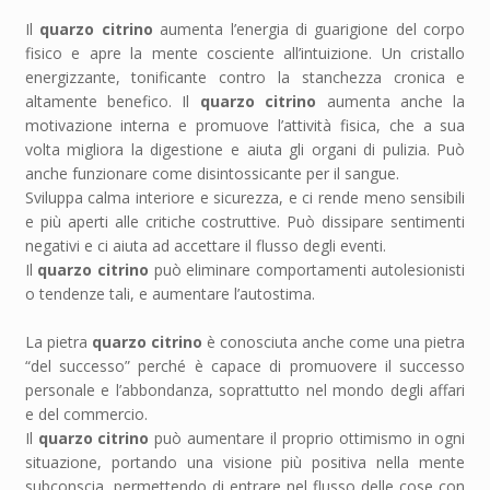
Il
quarzo
citrino
aumenta l’energia di guarigione del corpo
fisico e apre la mente cosciente all’intuizione. Un cristallo
energizzante, tonificante contro la stanchezza cronica e
altamente benefico. Il
quarzo citrino
aumenta anche la
motivazione interna e promuove l’attività fisica, che a sua
volta migliora la digestione e aiuta gli organi di pulizia. Può
anche funzionare come disintossicante per il sangue.
Sviluppa calma interiore e sicurezza, e ci rende meno sensibili
e più aperti alle critiche costruttive. Può dissipare sentimenti
negativi e ci aiuta ad accettare il flusso degli eventi.
Il
quarzo citrino
può eliminare comportamenti autolesionisti
o tendenze tali, e aumentare l’autostima.
La pietra
quarzo citrino
è conosciuta anche come una pietra
“del successo” perché è capace di promuovere il successo
personale e l’abbondanza, soprattutto nel mondo degli affari
e del commercio.
Il
quarzo citrino
può aumentare il proprio ottimismo in ogni
situazione, portando una visione più positiva nella mente
subconscia, permettendo di entrare nel flusso delle cose con