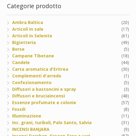
Categorie prodotto
Ambra Baltica
(20)
Articoli in sale
(17)
Articoli in Selenite
(61)
Bigiotteria
(49)
Borse
(5)
Campane Tibetane
(18)
Candele
(44)
Carta aromatica d'Eritrea
(30)
Complementi d'arredo
(1)
Confezionamento
(5)
Diffusori a bastoncini e spray
(3)
Diffusori e bruciaincensi
(48)
Essenze profumate e colonie
(57)
Fossili
(8)
Illuminazione
(11)
Inc. grani, turiboli, Palo Santo, Salvia
(31)
INCENSI BANJARA
(9)
Incensi Darshan, Greeen Tree e vari
(87)