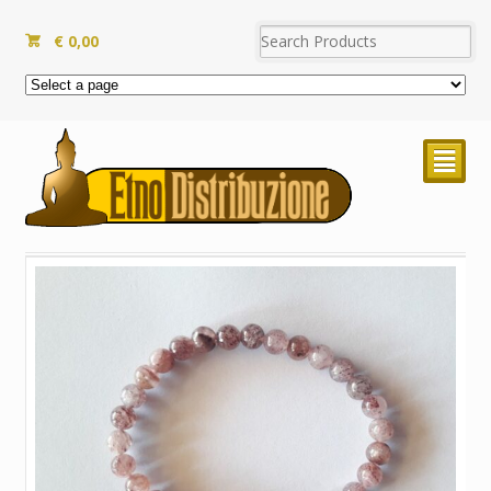
€
0,00
²