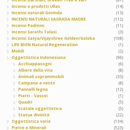
Incensi e prodotti Ullas
(14)
Incensi naturali Govinda
(13)
INCENSI NATURALI SAGRADA MADRE
(112)
Incensi Padmini
(11)
Incensi Sarathi Tulasi
(3)
Incensi Satya/Vijayshree Golden/Goloka
(108)
LIFE BION Natural Regeneration
(1)
Mobili
(2)
Oggettistica Indonesiana
(96)
Acchiappasogni
(6)
Albero della vita
(8)
Animali soprammobili
(33)
Campane a vento
(8)
Pannelli legno
(12)
Piatti - Vassoi
(1)
Quadri
(5)
Scatole oggettistica
(5)
Statue divinità
(22)
Oggettistica varia
(134)
Pietre e Minerali
(523)