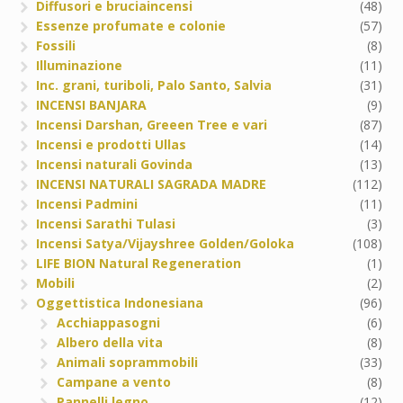
Diffusori e bruciaincensi
(48)
Essenze profumate e colonie
(57)
Fossili
(8)
Illuminazione
(11)
Inc. grani, turiboli, Palo Santo, Salvia
(31)
INCENSI BANJARA
(9)
Incensi Darshan, Greeen Tree e vari
(87)
Incensi e prodotti Ullas
(14)
Incensi naturali Govinda
(13)
INCENSI NATURALI SAGRADA MADRE
(112)
Incensi Padmini
(11)
Incensi Sarathi Tulasi
(3)
Incensi Satya/Vijayshree Golden/Goloka
(108)
LIFE BION Natural Regeneration
(1)
Mobili
(2)
Oggettistica Indonesiana
(96)
Acchiappasogni
(6)
Albero della vita
(8)
Animali soprammobili
(33)
Campane a vento
(8)
Pannelli legno
(12)