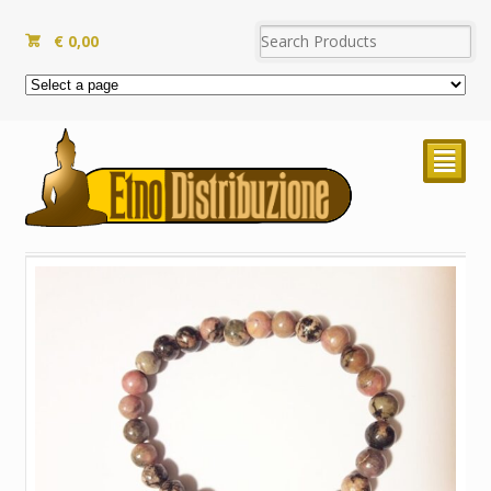
€
0,00
²