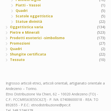
Piatti - Vassoi
(1)
Quadri
(5)
Scatole oggettistica
(5)
Statue divinità
(22)
Oggettistica varia
(134)
Pietre e Minerali
(523)
Prodotti esoterici -simbolismo
(173)
Promozioni
(27)
Quadri
(2)
Shungite certificata
(22)
Tessuto
(10)
Ingrosso articoli etnici, articoli orientali, artigianato orientale a
Andezeno – Torino.
Etno Distribuzione Via Chieri, 62 – 10020 Andezeno (TO) -
C.F.: FCCMRS63E55C627J - P. IVA: 07408600018 - REA: TO
892655 - P.E.C.: etnodistribuzione@pec.it
Tel. 348 5746378