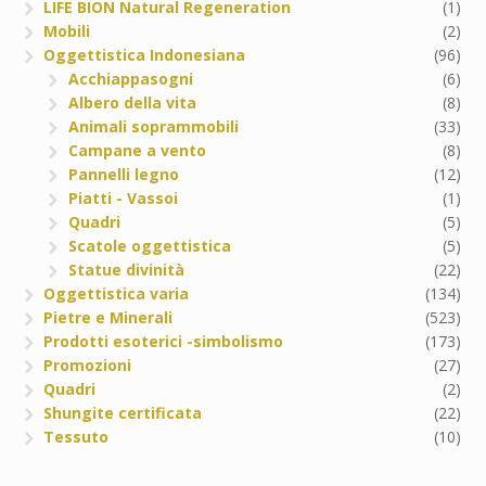
LIFE BION Natural Regeneration
(1)
Mobili
(2)
Oggettistica Indonesiana
(96)
Acchiappasogni
(6)
Albero della vita
(8)
Animali soprammobili
(33)
Campane a vento
(8)
Pannelli legno
(12)
Piatti - Vassoi
(1)
Quadri
(5)
Scatole oggettistica
(5)
Statue divinità
(22)
Oggettistica varia
(134)
Pietre e Minerali
(523)
Prodotti esoterici -simbolismo
(173)
Promozioni
(27)
Quadri
(2)
Shungite certificata
(22)
Tessuto
(10)