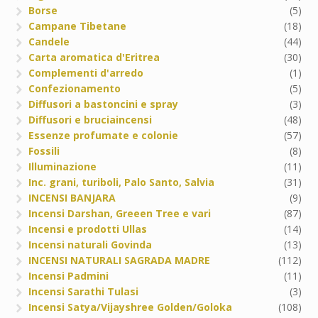
Borse
(5)
Campane Tibetane
(18)
Candele
(44)
Carta aromatica d'Eritrea
(30)
Complementi d'arredo
(1)
Confezionamento
(5)
Diffusori a bastoncini e spray
(3)
Diffusori e bruciaincensi
(48)
Essenze profumate e colonie
(57)
Fossili
(8)
Illuminazione
(11)
Inc. grani, turiboli, Palo Santo, Salvia
(31)
INCENSI BANJARA
(9)
Incensi Darshan, Greeen Tree e vari
(87)
Incensi e prodotti Ullas
(14)
Incensi naturali Govinda
(13)
INCENSI NATURALI SAGRADA MADRE
(112)
Incensi Padmini
(11)
Incensi Sarathi Tulasi
(3)
Incensi Satya/Vijayshree Golden/Goloka
(108)