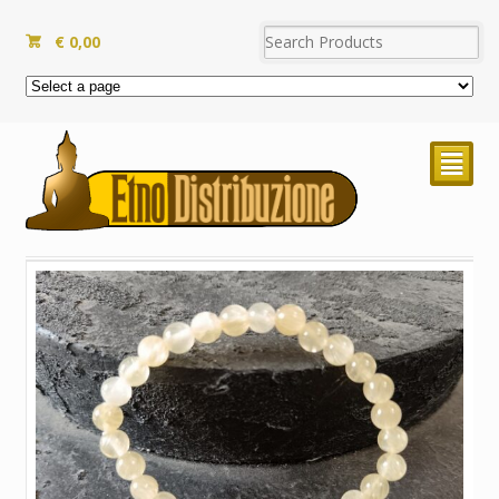
€
0,00
²