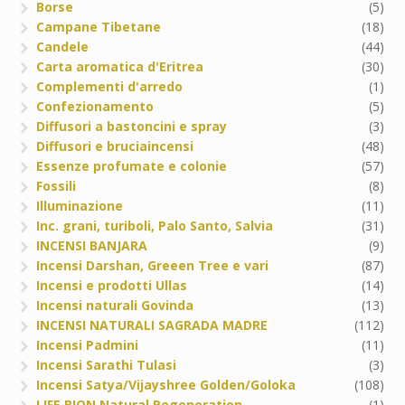
Borse
(5)
Campane Tibetane
(18)
Candele
(44)
Carta aromatica d'Eritrea
(30)
Complementi d'arredo
(1)
Confezionamento
(5)
Diffusori a bastoncini e spray
(3)
Diffusori e bruciaincensi
(48)
Essenze profumate e colonie
(57)
Fossili
(8)
Illuminazione
(11)
Inc. grani, turiboli, Palo Santo, Salvia
(31)
INCENSI BANJARA
(9)
Incensi Darshan, Greeen Tree e vari
(87)
Incensi e prodotti Ullas
(14)
Incensi naturali Govinda
(13)
INCENSI NATURALI SAGRADA MADRE
(112)
Incensi Padmini
(11)
Incensi Sarathi Tulasi
(3)
Incensi Satya/Vijayshree Golden/Goloka
(108)
LIFE BION Natural Regeneration
(1)