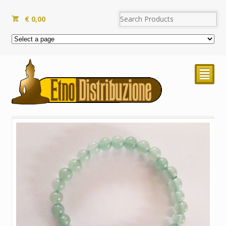
€
0,00
²