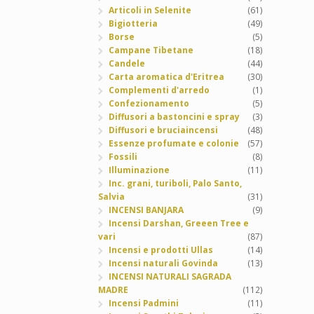
Articoli in Selenite
(61)
Bigiotteria
(49)
Borse
(5)
Campane Tibetane
(18)
Candele
(44)
Carta aromatica d'Eritrea
(30)
Complementi d'arredo
(1)
Confezionamento
(5)
Diffusori a bastoncini e spray
(3)
Diffusori e bruciaincensi
(48)
Essenze profumate e colonie
(57)
Fossili
(8)
Illuminazione
(11)
Inc. grani, turiboli, Palo Santo,
Salvia
(31)
INCENSI BANJARA
(9)
Incensi Darshan, Greeen Tree e
vari
(87)
Incensi e prodotti Ullas
(14)
Incensi naturali Govinda
(13)
INCENSI NATURALI SAGRADA
MADRE
(112)
Incensi Padmini
(11)