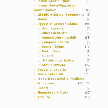
Incensi Sarathi Tulasi
(3)
Incensi Satya/Vijayshree
Golden/Goloka
(108)
LIFE BION Natural Regeneration
(1)
Mobili
(2)
Oggettistica Indonesiana
(96)
Acchiappasogni
(6)
Albero della vita
(8)
Animali soprammobili
(33)
Campane a vento
(8)
Pannelli legno
(12)
Piatti - Vassoi
(1)
Quadri
(5)
Scatole oggettistica
(5)
Statue divinità
(22)
Oggettistica varia
(134)
Pietre e Minerali
(523)
Prodotti esoterici -simbolismo
Promozioni
(27)
(173)
Quadri
(2)
Shungite certificata
(22)
Tessuto
(10)