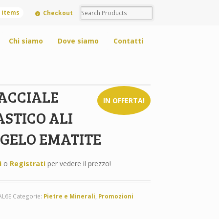
0 items
Checkout
Chi siamo
Dove siamo
Contatti
ACCIALE
IN OFFERTA!
ASTICO ALI
GELO EMATITE
i
o
Registrati
per vedere il prezzo!
AL6E
Categorie:
Pietre e Minerali
,
Promozioni