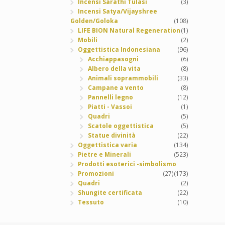
Incensi Sarathi Tulasi
(3)
Incensi Satya/Vijayshree
Golden/Goloka
(108)
LIFE BION Natural Regeneration
(1)
Mobili
(2)
Oggettistica Indonesiana
(96)
Acchiappasogni
(6)
Albero della vita
(8)
Animali soprammobili
(33)
Campane a vento
(8)
Pannelli legno
(12)
Piatti - Vassoi
(1)
Quadri
(5)
Scatole oggettistica
(5)
Statue divinità
(22)
Oggettistica varia
(134)
Pietre e Minerali
(523)
Prodotti esoterici -simbolismo
Promozioni
(27)
(173)
Quadri
(2)
Shungite certificata
(22)
Tessuto
(10)