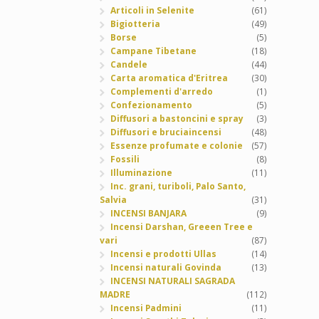
Articoli in Selenite
(61)
Bigiotteria
(49)
Borse
(5)
Campane Tibetane
(18)
Candele
(44)
Carta aromatica d'Eritrea
(30)
Complementi d'arredo
(1)
Confezionamento
(5)
Diffusori a bastoncini e spray
(3)
Diffusori e bruciaincensi
(48)
Essenze profumate e colonie
(57)
Fossili
(8)
Illuminazione
(11)
Inc. grani, turiboli, Palo Santo,
Salvia
(31)
INCENSI BANJARA
(9)
Incensi Darshan, Greeen Tree e
vari
(87)
Incensi e prodotti Ullas
(14)
Incensi naturali Govinda
(13)
INCENSI NATURALI SAGRADA
MADRE
(112)
Incensi Padmini
(11)