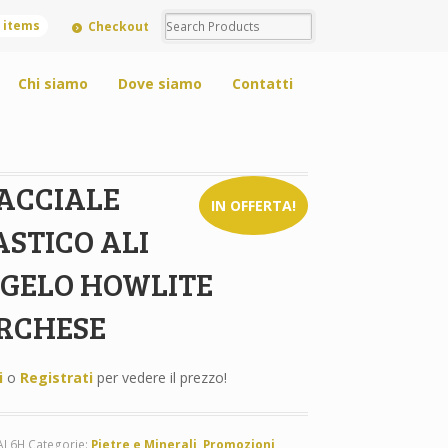
0 items
Checkout
Chi siamo
Dove siamo
Contatti
ACCIALE
IN OFFERTA!
ASTICO ALI
GELO HOWLITE
RCHESE
i
o
Registrati
per vedere il prezzo!
AL6H
Categorie:
Pietre e Minerali
,
Promozioni