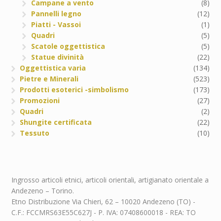
Campane a vento
(8)
Pannelli legno
(12)
Piatti - Vassoi
(1)
Quadri
(5)
Scatole oggettistica
(5)
Statue divinità
(22)
Oggettistica varia
(134)
Pietre e Minerali
(523)
Prodotti esoterici -simbolismo
(173)
Promozioni
(27)
Quadri
(2)
Shungite certificata
(22)
Tessuto
(10)
Ingrosso articoli etnici, articoli orientali, artigianato orientale a
Andezeno – Torino.
Etno Distribuzione Via Chieri, 62 – 10020 Andezeno (TO) -
C.F.: FCCMRS63E55C627J - P. IVA: 07408600018 - REA: TO