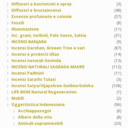
Diffusori a bastoncini e spray
(3)
Diffusori e bruciaincensi
(48)
Essenze profumate e colonie
(57)
Fossili
(8)
Illuminazione
(11)
Inc. grani, turiboli, Palo Santo, Salvia
(31)
INCENSI BANJARA
(9)
Incensi Darshan, Greeen Tree e vari
(87)
Incensi e prodotti Ullas
(14)
Incensi naturali Govinda
(13)
INCENSI NATURALI SAGRADA MADRE
(112)
Incensi Padmini
(11)
Incensi Sarathi Tulasi
(3)
Incensi Satya/Vijayshree Golden/Goloka
(108)
LIFE BION Natural Regeneration
(1)
Mobili
(2)
Oggettistica Indonesiana
(96)
Acchiappasogni
(6)
Albero della vita
(8)
Animali soprammobili
(33)