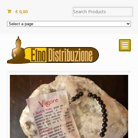
€
0,00
²