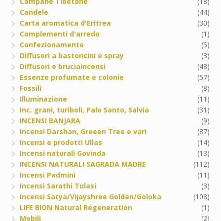
Campane Tibetane
(18)
Candele
(44)
Carta aromatica d'Eritrea
(30)
Complementi d'arredo
(1)
Confezionamento
(5)
Diffusori a bastoncini e spray
(3)
Diffusori e bruciaincensi
(48)
Essenze profumate e colonie
(57)
Fossili
(8)
Illuminazione
(11)
Inc. grani, turiboli, Palo Santo, Salvia
(31)
INCENSI BANJARA
(9)
Incensi Darshan, Greeen Tree e vari
(87)
Incensi e prodotti Ullas
(14)
Incensi naturali Govinda
(13)
INCENSI NATURALI SAGRADA MADRE
(112)
Incensi Padmini
(11)
Incensi Sarathi Tulasi
(3)
Incensi Satya/Vijayshree Golden/Goloka
(108)
LIFE BION Natural Regeneration
(1)
Mobili
(2)