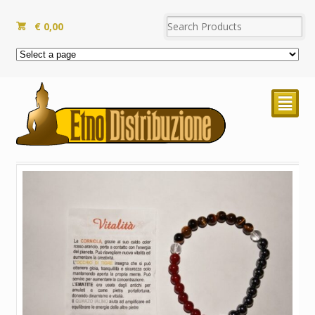
€
0,00
²