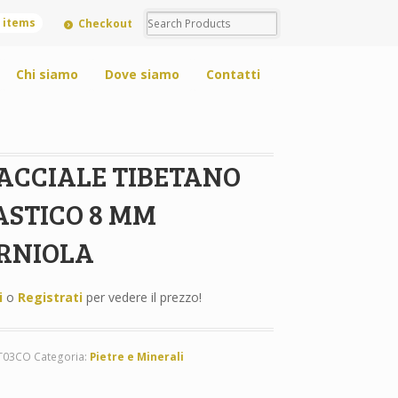
0 items
Checkout
Chi siamo
Dove siamo
Contatti
ACCIALE TIBETANO
ASTICO 8 MM
RNIOLA
i
o
Registrati
per vedere il prezzo!
T03CO
Categoria:
Pietre e Minerali