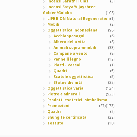
Incensi Sarathi Tulasi
(3)
Incensi Satya/Vijayshree
Golden/Goloka
(108)
LIFE BION Natural Regeneration
(1)
Mobili
(2)
Oggettistica Indonesiana
(96)
Acchiappasogni
(6)
Albero della vita
(8)
Animali soprammobili
(33)
Campane a vento
(8)
Pannelli legno
(12)
Piatti - Vassoi
(1)
Quadri
(5)
Scatole oggettistica
(5)
Statue divinità
(22)
Oggettistica varia
(134)
Pietre e Minerali
(523)
Prodotti esoterici -simbolismo
Promozioni
(27)
(173)
Quadri
(2)
Shungite certificata
(22)
Tessuto
(10)