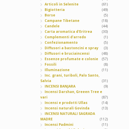
Articoli in Selenite
(61)
Bigiotteria
(49)
Borse
(5)
Campane Tibetane
(18)
Candele
(44)
Carta aromatica d'Eritrea
(30)
Complementi d'arredo
(1)
Confezionamento
(5)
Diffusori a bastoncini e spray
(3)
Diffusori e bruciaincensi
(48)
Essenze profumate e colonie
(57)
Fossili
(8)
Illuminazione
(11)
Inc. grani, turiboli, Palo Santo,
Salvia
(31)
INCENSI BANJARA
(9)
Incensi Darshan, Greeen Tree e
vari
(87)
Incensi e prodotti Ullas
(14)
Incensi naturali Govinda
(13)
INCENSI NATURALI SAGRADA
MADRE
(112)
Incensi Padmini
(11)