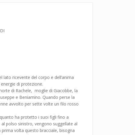
DI
el lato ricevente del corpo e dell’anima
e energie di protezione.
 morte di Rachele, moglie di Giacobbe, la
li Giuseppe e Beniamino. Quando perse la
nne avvolto per sette volte un filo rosso
uanto ha protetto i suoi figli fino a
 al polso sinistro, vengono suggellate al
a prima volta questo bracciale, bisogna