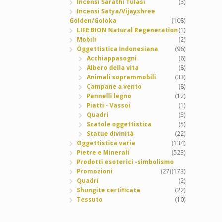
Incensi Sarathi Tulasi
(3)
Incensi Satya/Vijayshree
Golden/Goloka
(108)
LIFE BION Natural Regeneration
(1)
Mobili
(2)
Oggettistica Indonesiana
(96)
Acchiappasogni
(6)
Albero della vita
(8)
Animali soprammobili
(33)
Campane a vento
(8)
Pannelli legno
(12)
Piatti - Vassoi
(1)
Quadri
(5)
Scatole oggettistica
(5)
Statue divinità
(22)
Oggettistica varia
(134)
Pietre e Minerali
(523)
Prodotti esoterici -simbolismo
Promozioni
(27)
(173)
Quadri
(2)
Shungite certificata
(22)
Tessuto
(10)