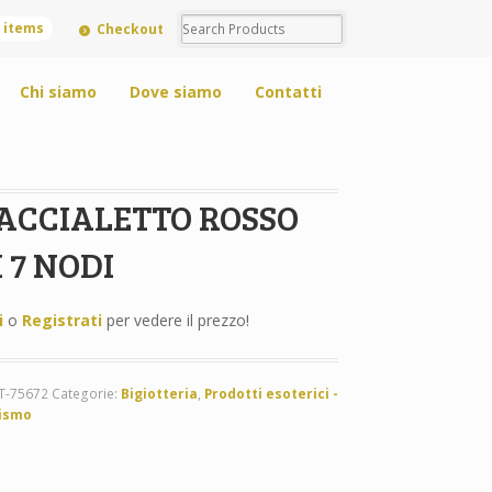
0 items
Checkout
Chi siamo
Dove siamo
Contatti
ACCIALETTO ROSSO
 7 NODI
i
o
Registrati
per vedere il prezzo!
T-75672
Categorie:
Bigiotteria
,
Prodotti esoterici -
ismo