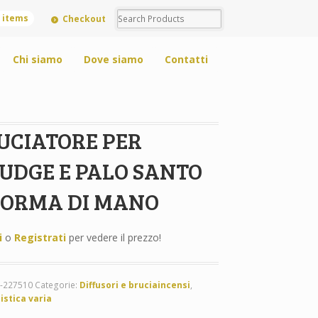
0 items
Checkout
Chi siamo
Dove siamo
Contatti
UCIATORE PER
UDGE E PALO SANTO
FORMA DI MANO
i
o
Registrati
per vedere il prezzo!
N-227510
Categorie:
Diffusori e bruciaincensi
,
istica varia