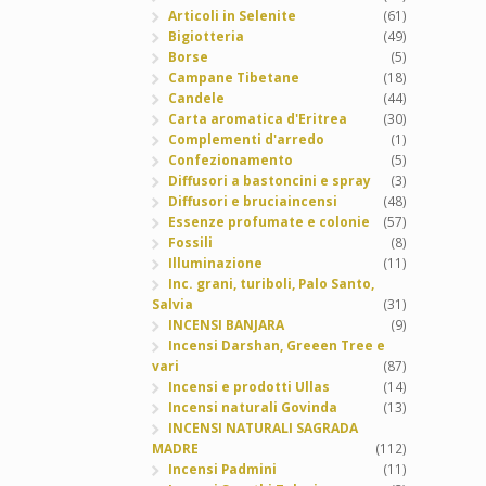
Articoli in Selenite
(61)
Bigiotteria
(49)
Borse
(5)
Campane Tibetane
(18)
Candele
(44)
Carta aromatica d'Eritrea
(30)
Complementi d'arredo
(1)
Confezionamento
(5)
Diffusori a bastoncini e spray
(3)
Diffusori e bruciaincensi
(48)
Essenze profumate e colonie
(57)
Fossili
(8)
Illuminazione
(11)
Inc. grani, turiboli, Palo Santo,
Salvia
(31)
INCENSI BANJARA
(9)
Incensi Darshan, Greeen Tree e
vari
(87)
Incensi e prodotti Ullas
(14)
Incensi naturali Govinda
(13)
INCENSI NATURALI SAGRADA
MADRE
(112)
Incensi Padmini
(11)