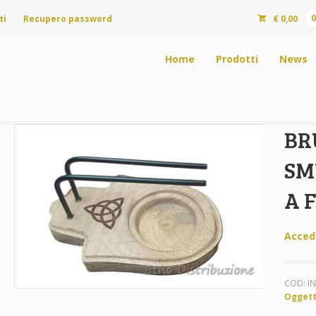
ti
Recupero password
€
0,00
Home
Prodotti
News
BR
SM
A 
Acced
COD:
I
Oggett