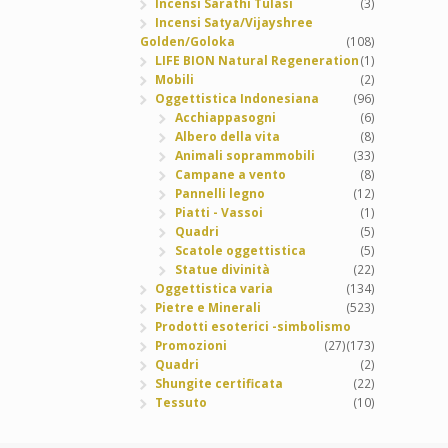
Incensi Sarathi Tulasi
(3)
Incensi Satya/Vijayshree
Golden/Goloka
(108)
LIFE BION Natural Regeneration
(1)
Mobili
(2)
Oggettistica Indonesiana
(96)
Acchiappasogni
(6)
Albero della vita
(8)
Animali soprammobili
(33)
Campane a vento
(8)
Pannelli legno
(12)
Piatti - Vassoi
(1)
Quadri
(5)
Scatole oggettistica
(5)
Statue divinità
(22)
Oggettistica varia
(134)
Pietre e Minerali
(523)
Prodotti esoterici -simbolismo
Promozioni
(27)
(173)
Quadri
(2)
Shungite certificata
(22)
Tessuto
(10)