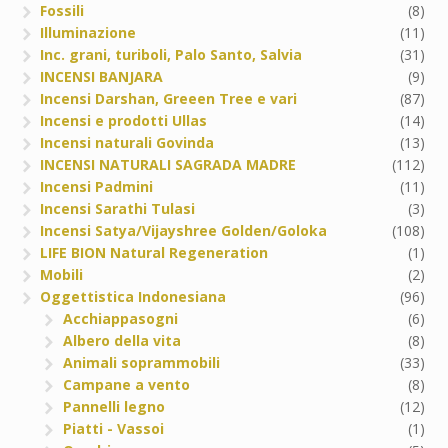
Fossili
(8)
Illuminazione
(11)
Inc. grani, turiboli, Palo Santo, Salvia
(31)
INCENSI BANJARA
(9)
Incensi Darshan, Greeen Tree e vari
(87)
Incensi e prodotti Ullas
(14)
Incensi naturali Govinda
(13)
INCENSI NATURALI SAGRADA MADRE
(112)
Incensi Padmini
(11)
Incensi Sarathi Tulasi
(3)
Incensi Satya/Vijayshree Golden/Goloka
(108)
LIFE BION Natural Regeneration
(1)
Mobili
(2)
Oggettistica Indonesiana
(96)
Acchiappasogni
(6)
Albero della vita
(8)
Animali soprammobili
(33)
Campane a vento
(8)
Pannelli legno
(12)
Piatti - Vassoi
(1)