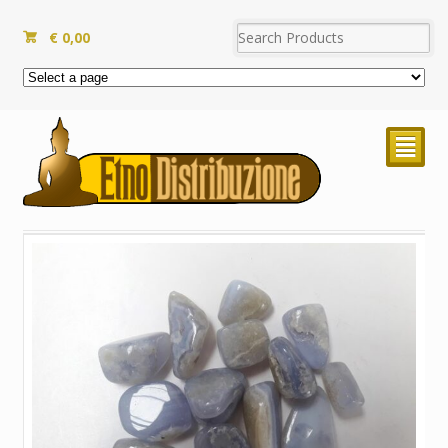
€
0,00
²