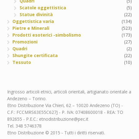
Quadri
(5)
Scatole oggettistica
(5)
Statue divinità
(22)
Oggettistica varia
(134)
Pietre e Minerali
(523)
Prodotti esoterici -simbolismo
(173)
Promozioni
(27)
Quadri
(2)
Shungite certificata
(22)
Tessuto
(10)
Ingrosso articoli etnici, articoli orientali, artigianato orientale a
Andezeno – Torino.
Etno Distribuzione Via Chieri, 62 – 10020 Andezeno (TO) -
C.F.: FCCMRS63E55C627J - P. IVA: 07408600018 - REA: TO
892655 - P.E.C.: etnodistribuzione@pec.it
Tel. 348 5746378
Etno Distribuzione © 2015 - Tutti i diritti riservati.