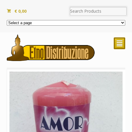
€
0,00
²