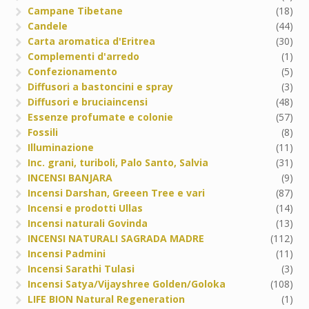
Campane Tibetane
(18)
Candele
(44)
Carta aromatica d'Eritrea
(30)
Complementi d'arredo
(1)
Confezionamento
(5)
Diffusori a bastoncini e spray
(3)
Diffusori e bruciaincensi
(48)
Essenze profumate e colonie
(57)
Fossili
(8)
Illuminazione
(11)
Inc. grani, turiboli, Palo Santo, Salvia
(31)
INCENSI BANJARA
(9)
Incensi Darshan, Greeen Tree e vari
(87)
Incensi e prodotti Ullas
(14)
Incensi naturali Govinda
(13)
INCENSI NATURALI SAGRADA MADRE
(112)
Incensi Padmini
(11)
Incensi Sarathi Tulasi
(3)
Incensi Satya/Vijayshree Golden/Goloka
(108)
LIFE BION Natural Regeneration
(1)