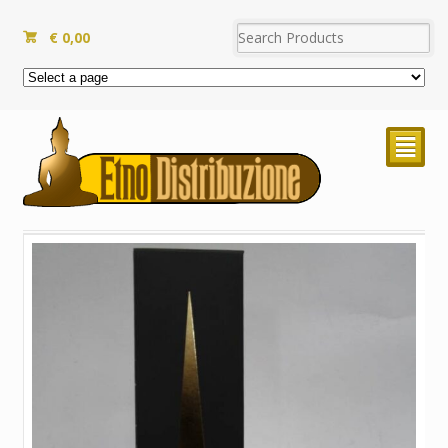
€
0,00
²