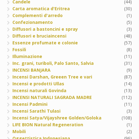
Candele
(44)
Carta aromatica d'Eritrea
(30)
Complementi d'arredo
(1)
Confezionamento
(5)
Diffusori a bastoncini e spray
(3)
Diffusori e bruciaincensi
(48)
Essenze profumate e colonie
(57)
Fossili
(8)
Illuminazione
(11)
Inc. grani, turiboli, Palo Santo, Salvia
(31)
INCENSI BANJARA
(9)
Incensi Darshan, Greeen Tree e vari
(87)
Incensi e prodotti Ullas
(14)
Incensi naturali Govinda
(13)
INCENSI NATURALI SAGRADA MADRE
(112)
Incensi Padmini
(11)
Incensi Sarathi Tulasi
(3)
Incensi Satya/Vijayshree Golden/Goloka
(108)
LIFE BION Natural Regeneration
(1)
Mobili
(2)
Oggettistica Indonesiana
(96)