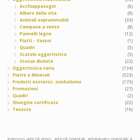
Acchiappasogni
(6)
Albero della vita
(8)
Animali soprammobili
(33)
Campane a vento
(8)
Pannelli legno
(12)
Piatti - Vassoi
(1)
Quadri
(5)
Scatole oggettistica
(5)
Statue divinità
(22)
Oggettistica varia
(134)
Pietre e Minerali
(523)
Prodotti esoterici -simbolismo
(173)
Promozioni
(27)
Quadri
(2)
Shungite certificata
(22)
Tessuto
(10)
Ingrosso articoli etnici, articoli orientali, artigianato orientale a