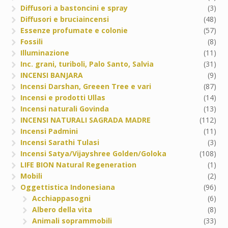
Diffusori a bastoncini e spray
(3)
Diffusori e bruciaincensi
(48)
Essenze profumate e colonie
(57)
Fossili
(8)
Illuminazione
(11)
Inc. grani, turiboli, Palo Santo, Salvia
(31)
INCENSI BANJARA
(9)
Incensi Darshan, Greeen Tree e vari
(87)
Incensi e prodotti Ullas
(14)
Incensi naturali Govinda
(13)
INCENSI NATURALI SAGRADA MADRE
(112)
Incensi Padmini
(11)
Incensi Sarathi Tulasi
(3)
Incensi Satya/Vijayshree Golden/Goloka
(108)
LIFE BION Natural Regeneration
(1)
Mobili
(2)
Oggettistica Indonesiana
(96)
Acchiappasogni
(6)
Albero della vita
(8)
Animali soprammobili
(33)