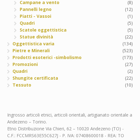
Campane a vento
(8)
Pannelli legno
(12)
Piatti - Vassoi
(1)
Quadri
(5)
Scatole oggettistica
(5)
Statue divinità
(22)
Oggettistica varia
(134)
Pietre e Minerali
(523)
Prodotti esoterici -simbolismo
(173)
Promozioni
(27)
Quadri
(2)
Shungite certificata
(22)
Tessuto
(10)
Ingrosso articoli etnici, articoli orientali, artigianato orientale a
Andezeno – Torino.
Etno Distribuzione Via Chieri, 62 – 10020 Andezeno (TO) -
C.F.: FCCMRS63E55C627J - P. IVA: 07408600018 - REA: TO