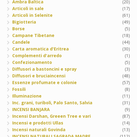
Ambra Baltica
(20)
Articoli in sale
(17)
Articoli in Selenite
(61)
Bigiotteria
(49)
Borse
(5)
Campane Tibetane
(18)
Candele
(44)
Carta aromatica d'Eritrea
(30)
Complementi d'arredo
(1)
Confezionamento
(5)
Diffusori a bastoncini e spray
(3)
Diffusori e bruciaincensi
(48)
Essenze profumate e colonie
(57)
Fossili
(8)
Illuminazione
(11)
Inc. grani, turiboli, Palo Santo, Salvia
(31)
INCENSI BANJARA
(9)
Incensi Darshan, Greeen Tree e vari
(87)
Incensi e prodotti Ullas
(14)
Incensi naturali Govinda
(13)
INCENSI NATURALI SAGRADA MADRE
(112)