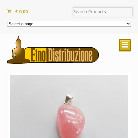
€
0,00
²