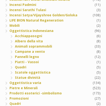
Incensi Padmini
(11)
Incensi Sarathi Tulasi
(3)
Incensi Satya/Vijayshree Golden/Goloka
(108)
LIFE BION Natural Regeneration
(1)
Mobili
(2)
Oggettistica Indonesiana
(96)
Acchiappasogni
(6)
Albero della vita
(8)
Animali soprammobili
(33)
Campane a vento
(8)
Pannelli legno
(12)
Piatti - Vassoi
(1)
Quadri
(5)
Scatole oggettistica
(5)
Statue divinità
(22)
Oggettistica varia
(134)
Pietre e Minerali
(523)
Prodotti esoterici -simbolismo
(173)
Promozioni
(27)
Quadri
(2)