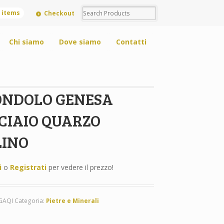
0 items
Checkout
Chi siamo
Dove siamo
Contatti
ONDOLO GENESA
CIAIO QUARZO
LINO
i
o
Registrati
per vedere il prezzo!
GAQI
Categoria:
Pietre e Minerali