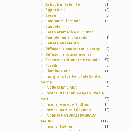
Articoli in Selenite
(61)
Bigiotteria
(49)
Borse
(5)
Campane Tibetane
(18)
Candele
(44)
Carta aromatica d'Eritrea
(30)
Complementi d'arredo
(1)
Confezionamento
(5)
Diffusori a bastoncini e spray
(3)
Diffusori e bruciaincensi
(48)
Essenze profumate e colonie
(57)
Fossili
(8)
Illuminazione
(11)
Inc. grani, turiboli, Palo Santo,
Salvia
(31)
INCENSI BANJARA
(9)
Incensi Darshan, Greeen Tree e
vari
(87)
Incensi e prodotti Ullas
(14)
Incensi naturali Govinda
(13)
INCENSI NATURALI SAGRADA
MADRE
(112)
Incensi Padmini
(11)