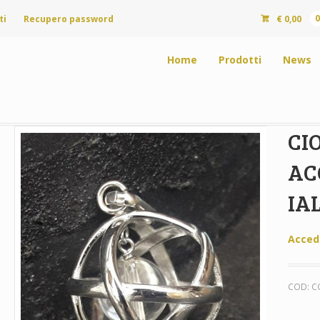
ti
Recupero password
€
0,00
Home
Prodotti
News
CI
AC
IA
Acced
COD:
C