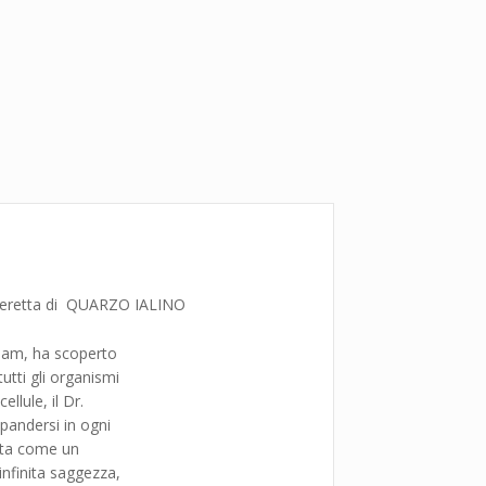
feretta di QUARZO IALINO
gham, ha scoperto
tutti gli organismi
llule, il Dr.
pandersi in ogni
nita come un
infinita saggezza,