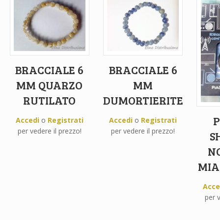
BRACCIALE 6
BRACCIALE 6
MM QUARZO
MM
RUTILATO
DUMORTIERITE
P
Accedi
o
Registrati
Accedi
o
Registrati
per vedere il prezzo!
per vedere il prezzo!
S
N
MIA
Acce
per v