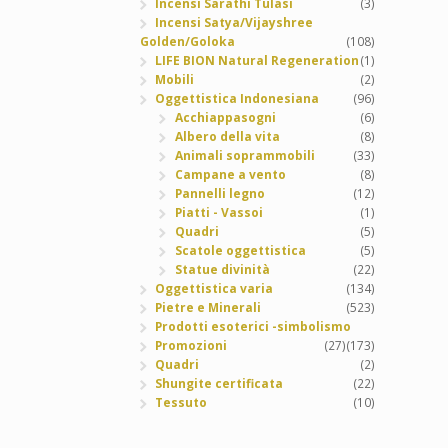
Incensi Sarathi Tulasi
(3)
Incensi Satya/Vijayshree
Golden/Goloka
(108)
LIFE BION Natural Regeneration
(1)
Mobili
(2)
Oggettistica Indonesiana
(96)
Acchiappasogni
(6)
Albero della vita
(8)
Animali soprammobili
(33)
Campane a vento
(8)
Pannelli legno
(12)
Piatti - Vassoi
(1)
Quadri
(5)
Scatole oggettistica
(5)
Statue divinità
(22)
Oggettistica varia
(134)
Pietre e Minerali
(523)
Prodotti esoterici -simbolismo
Promozioni
(27)
(173)
Quadri
(2)
Shungite certificata
(22)
Tessuto
(10)