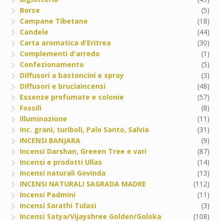
Borse
(5)
Campane Tibetane
(18)
Candele
(44)
Carta aromatica d'Eritrea
(30)
Complementi d'arredo
(1)
Confezionamento
(5)
Diffusori a bastoncini e spray
(3)
Diffusori e bruciaincensi
(48)
Essenze profumate e colonie
(57)
Fossili
(8)
Illuminazione
(11)
Inc. grani, turiboli, Palo Santo, Salvia
(31)
INCENSI BANJARA
(9)
Incensi Darshan, Greeen Tree e vari
(87)
Incensi e prodotti Ullas
(14)
Incensi naturali Govinda
(13)
INCENSI NATURALI SAGRADA MADRE
(112)
Incensi Padmini
(11)
Incensi Sarathi Tulasi
(3)
Incensi Satya/Vijayshree Golden/Goloka
(108)