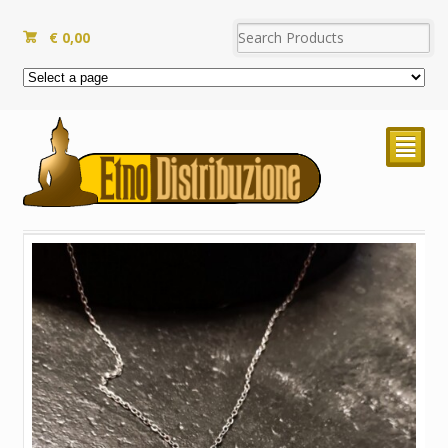
€
0,00
²