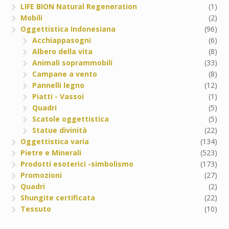
LIFE BION Natural Regeneration
(1)
Mobili
(2)
Oggettistica Indonesiana
(96)
Acchiappasogni
(6)
Albero della vita
(8)
Animali soprammobili
(33)
Campane a vento
(8)
Pannelli legno
(12)
Piatti - Vassoi
(1)
Quadri
(5)
Scatole oggettistica
(5)
Statue divinità
(22)
Oggettistica varia
(134)
Pietre e Minerali
(523)
Prodotti esoterici -simbolismo
(173)
Promozioni
(27)
Quadri
(2)
Shungite certificata
(22)
Tessuto
(10)