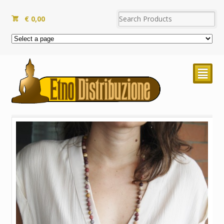
€
0,00
²