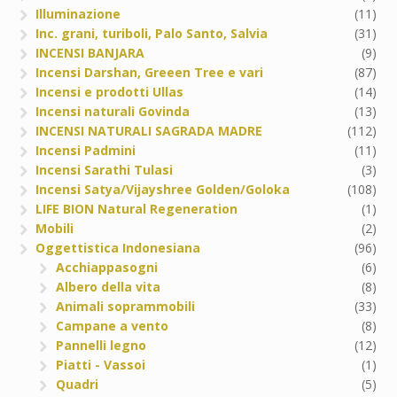
Illuminazione
(11)
Inc. grani, turiboli, Palo Santo, Salvia
(31)
INCENSI BANJARA
(9)
Incensi Darshan, Greeen Tree e vari
(87)
Incensi e prodotti Ullas
(14)
Incensi naturali Govinda
(13)
INCENSI NATURALI SAGRADA MADRE
(112)
Incensi Padmini
(11)
Incensi Sarathi Tulasi
(3)
Incensi Satya/Vijayshree Golden/Goloka
(108)
LIFE BION Natural Regeneration
(1)
Mobili
(2)
Oggettistica Indonesiana
(96)
Acchiappasogni
(6)
Albero della vita
(8)
Animali soprammobili
(33)
Campane a vento
(8)
Pannelli legno
(12)
Piatti - Vassoi
(1)
Quadri
(5)