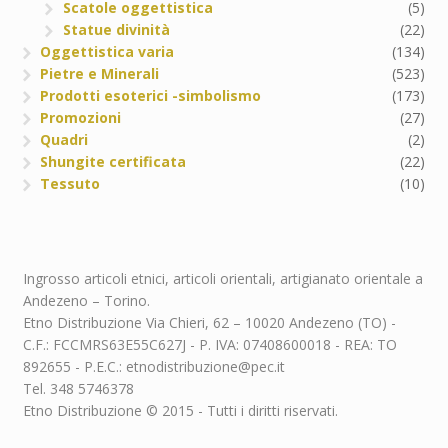
Scatole oggettistica
(5)
Statue divinità
(22)
Oggettistica varia
(134)
Pietre e Minerali
(523)
Prodotti esoterici -simbolismo
(173)
Promozioni
(27)
Quadri
(2)
Shungite certificata
(22)
Tessuto
(10)
Ingrosso articoli etnici, articoli orientali, artigianato orientale a
Andezeno – Torino.
Etno Distribuzione Via Chieri, 62 – 10020 Andezeno (TO) -
C.F.: FCCMRS63E55C627J - P. IVA: 07408600018 - REA: TO
892655 - P.E.C.: etnodistribuzione@pec.it
Tel. 348 5746378
Etno Distribuzione © 2015 - Tutti i diritti riservati.