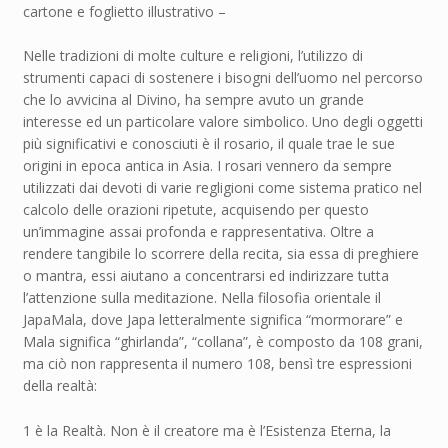
cartone e foglietto illustrativo –
Nelle tradizioni di molte culture e religioni, l’utilizzo di
strumenti capaci di sostenere i bisogni dell’uomo nel percorso
che lo avvicina al Divino, ha sempre avuto un grande
interesse ed un particolare valore simbolico. Uno degli oggetti
più significativi e conosciuti è il rosario, il quale trae le sue
origini in epoca antica in Asia. I rosari vennero da sempre
utilizzati dai devoti di varie regligioni come sistema pratico nel
calcolo delle orazioni ripetute, acquisendo per questo
un’immagine assai profonda e rappresentativa. Oltre a
rendere tangibile lo scorrere della recita, sia essa di preghiere
o mantra, essi aiutano a concentrarsi ed indirizzare tutta
l’attenzione sulla meditazione. Nella filosofia orientale il
JapaMala, dove Japa letteralmente significa “mormorare” e
Mala significa “ghirlanda”, “collana”, è composto da 108 grani,
ma ciò non rappresenta il numero 108, bensì tre espressioni
della realtà:
1 è la Realtà. Non è il creatore ma è l’Esistenza Eterna, la