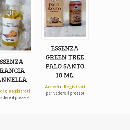
ESSENZA
GREEN TREE
SSENZA
PALO SANTO
RANCIA
10 ML.
ANNELLA
Accedi
o
Registrati
di
o
Registrati
per vedere il prezzo!
edere il prezzo!