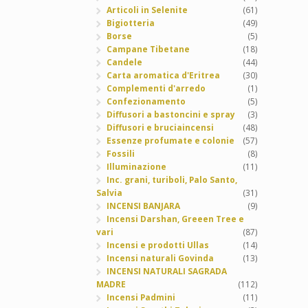
Articoli in Selenite
(61)
Bigiotteria
(49)
Borse
(5)
Campane Tibetane
(18)
Candele
(44)
Carta aromatica d'Eritrea
(30)
Complementi d'arredo
(1)
Confezionamento
(5)
Diffusori a bastoncini e spray
(3)
Diffusori e bruciaincensi
(48)
Essenze profumate e colonie
(57)
Fossili
(8)
Illuminazione
(11)
Inc. grani, turiboli, Palo Santo,
Salvia
(31)
INCENSI BANJARA
(9)
Incensi Darshan, Greeen Tree e
vari
(87)
Incensi e prodotti Ullas
(14)
Incensi naturali Govinda
(13)
INCENSI NATURALI SAGRADA
MADRE
(112)
Incensi Padmini
(11)