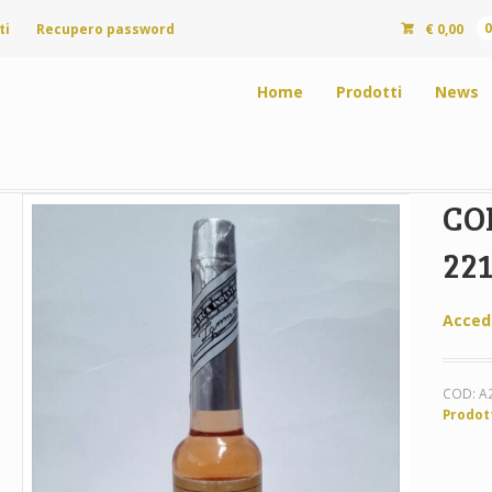
ti
Recupero password
€
0,00
Home
Prodotti
News
CO
221
Acced
COD:
A
Prodot