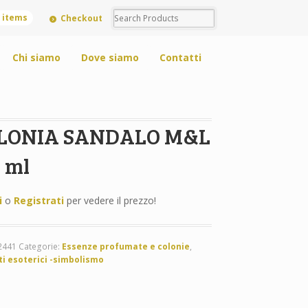
0 items
Checkout
Chi siamo
Dove siamo
Contatti
LONIA SANDALO M&L
 ml
i
o
Registrati
per vedere il prezzo!
2441
Categorie:
Essenze profumate e colonie
,
ti esoterici -simbolismo