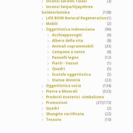
Incensi Sarathi Tulasi
(3)
Incensi Satya/Vijayshree
Golden/Goloka
(108)
LIFE BION Natural Regeneration
(1)
Mobili
(2)
Oggettistica Indonesiana
(96)
Acchiappasogni
(6)
Albero della vita
(8)
Animali soprammobili
(33)
Campane a vento
(8)
Pannelli legno
(12)
Piatti - Vassoi
(1)
Quadri
(5)
Scatole oggettistica
(5)
Statue divinità
(22)
Oggettistica varia
(134)
Pietre e Minerali
(523)
Prodotti esoterici -simbolismo
Promozioni
(27)
(173)
Quadri
(2)
Shungite certificata
(22)
Tessuto
(10)