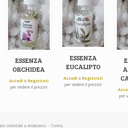
ESSENZA
ESSENZA
E
EUCALIPTO
ORCHIDEA
A
C
Accedi
o
Registrati
Accedi
o
Registrati
per vedere il prezzo!
per vedere il prezzo!
Acce
per v
ianato orientale a Andezeno – Torino.