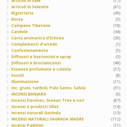
Articoli in sale
(17)
Articoli in Selenite
(61)
Bigiotteria
(49)
Borse
(5)
Campane Tibetane
(18)
Candele
(44)
Carta aromatica d'Eritrea
(30)
Complementi d'arredo
(1)
Confezionamento
(5)
Diffusori a bastoncini e spray
(3)
Diffusori e bruciaincensi
(48)
Essenze profumate e colonie
(57)
Fossili
(8)
Illuminazione
(11)
Inc. grani, turiboli, Palo Santo, Salvia
(31)
INCENSI BANJARA
(9)
Incensi Darshan, Greeen Tree e vari
(87)
Incensi e prodotti Ullas
(14)
Incensi naturali Govinda
(13)
INCENSI NATURALI SAGRADA MADRE
(112)
Incensi Padmini
(11)