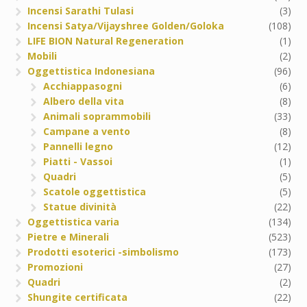
Incensi Sarathi Tulasi
(3)
Incensi Satya/Vijayshree Golden/Goloka
(108)
LIFE BION Natural Regeneration
(1)
Mobili
(2)
Oggettistica Indonesiana
(96)
Acchiappasogni
(6)
Albero della vita
(8)
Animali soprammobili
(33)
Campane a vento
(8)
Pannelli legno
(12)
Piatti - Vassoi
(1)
Quadri
(5)
Scatole oggettistica
(5)
Statue divinità
(22)
Oggettistica varia
(134)
Pietre e Minerali
(523)
Prodotti esoterici -simbolismo
(173)
Promozioni
(27)
Quadri
(2)
Shungite certificata
(22)