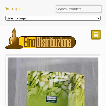
€
0,00
²