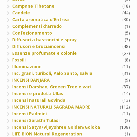
Campane Tibetane
(18)
Candele
(44)
Carta aromatica d'Eritrea
(30)
Complementi d'arredo
(1)
Confezionamento
(5)
Diffusori a bastoncini e spray
(3)
Diffusori e bruciaincensi
(48)
Essenze profumate e colonie
(57)
Fossili
(8)
Illuminazione
(11)
Inc. grani, turiboli, Palo Santo, Salvia
(31)
INCENSI BANJARA
(9)
Incensi Darshan, Greeen Tree e vari
(87)
Incensi e prodotti Ullas
(14)
Incensi naturali Govinda
(13)
INCENSI NATURALI SAGRADA MADRE
(112)
Incensi Padmini
(11)
Incensi Sarathi Tulasi
(3)
Incensi Satya/Vijayshree Golden/Goloka
(108)
LIFE BION Natural Regeneration
(1)