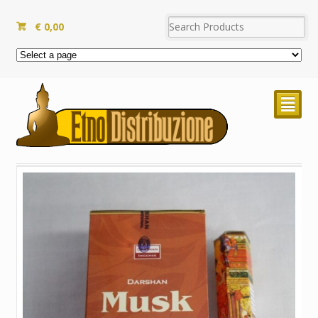
€
0,00
²