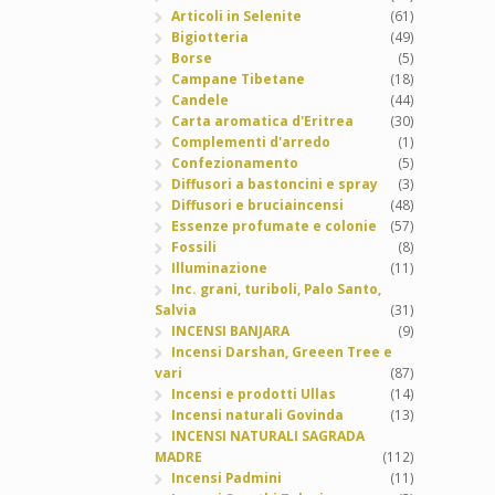
Articoli in Selenite
(61)
Bigiotteria
(49)
Borse
(5)
Campane Tibetane
(18)
Candele
(44)
Carta aromatica d'Eritrea
(30)
Complementi d'arredo
(1)
Confezionamento
(5)
Diffusori a bastoncini e spray
(3)
Diffusori e bruciaincensi
(48)
Essenze profumate e colonie
(57)
Fossili
(8)
Illuminazione
(11)
Inc. grani, turiboli, Palo Santo,
Salvia
(31)
INCENSI BANJARA
(9)
Incensi Darshan, Greeen Tree e
vari
(87)
Incensi e prodotti Ullas
(14)
Incensi naturali Govinda
(13)
INCENSI NATURALI SAGRADA
MADRE
(112)
Incensi Padmini
(11)