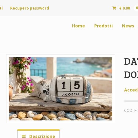
ti
Recupero password
€
0,00
Home
Prodotti
News
DA
DO
Acced
COD:
F
Descrizione