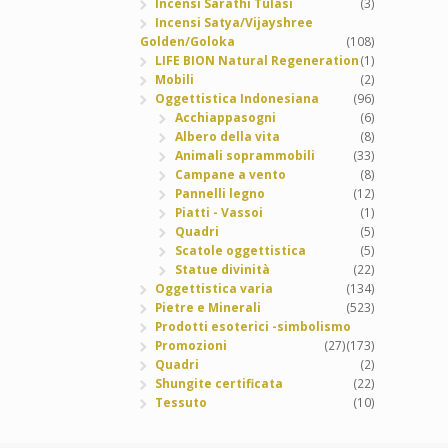
Incensi Sarathi Tulasi
(3)
Incensi Satya/Vijayshree
Golden/Goloka
(108)
LIFE BION Natural Regeneration
(1)
Mobili
(2)
Oggettistica Indonesiana
(96)
Acchiappasogni
(6)
Albero della vita
(8)
Animali soprammobili
(33)
Campane a vento
(8)
Pannelli legno
(12)
Piatti - Vassoi
(1)
Quadri
(5)
Scatole oggettistica
(5)
Statue divinità
(22)
Oggettistica varia
(134)
Pietre e Minerali
(523)
Prodotti esoterici -simbolismo
Promozioni
(27)
(173)
Quadri
(2)
Shungite certificata
(22)
Tessuto
(10)