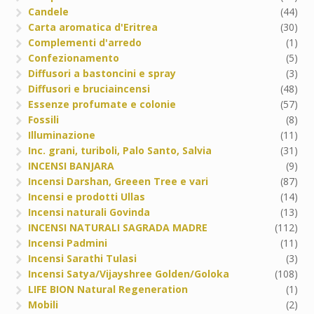
Candele
(44)
Carta aromatica d'Eritrea
(30)
Complementi d'arredo
(1)
Confezionamento
(5)
Diffusori a bastoncini e spray
(3)
Diffusori e bruciaincensi
(48)
Essenze profumate e colonie
(57)
Fossili
(8)
Illuminazione
(11)
Inc. grani, turiboli, Palo Santo, Salvia
(31)
INCENSI BANJARA
(9)
Incensi Darshan, Greeen Tree e vari
(87)
Incensi e prodotti Ullas
(14)
Incensi naturali Govinda
(13)
INCENSI NATURALI SAGRADA MADRE
(112)
Incensi Padmini
(11)
Incensi Sarathi Tulasi
(3)
Incensi Satya/Vijayshree Golden/Goloka
(108)
LIFE BION Natural Regeneration
(1)
Mobili
(2)