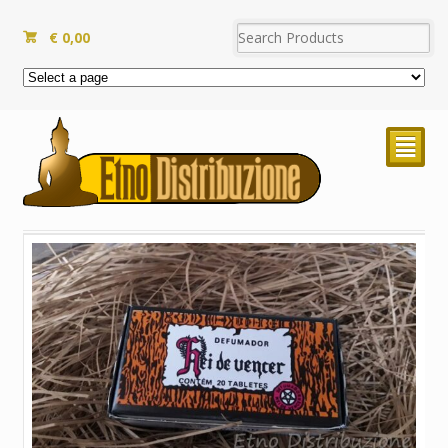
€
0,00
²