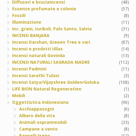
Diffusori e bruciaincensi
(48)
Essenze profumate e colonie
(57)
Fossili
(8)
Illuminazione
(11)
Inc. grani, turiboli, Palo Santo, Salvia
(31)
INCENSI BANJARA
(9)
Incensi Darshan, Greeen Tree e vari
(87)
Incensi e prodotti Ullas
(14)
Incensi naturali Govinda
(13)
INCENSI NATURALI SAGRADA MADRE
(112)
Incensi Padmini
(11)
Incensi Sarathi Tulasi
(3)
Incensi Satya/Vijayshree Golden/Goloka
(108)
LIFE BION Natural Regeneration
(1)
Mobili
(2)
Oggettistica Indonesiana
(96)
Acchiappasogni
(6)
Albero della vita
(8)
Animali soprammobili
(33)
Campane a vento
(8)
Pannelli legno
(12)