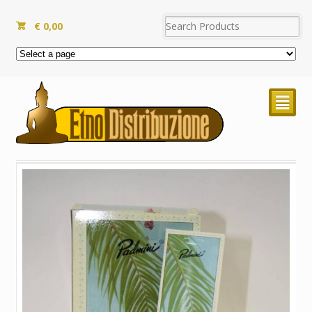
€
0,00
²