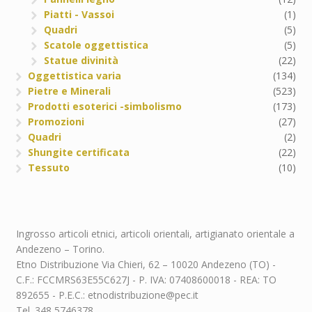
Piatti - Vassoi
(1)
Quadri
(5)
Scatole oggettistica
(5)
Statue divinità
(22)
Oggettistica varia
(134)
Pietre e Minerali
(523)
Prodotti esoterici -simbolismo
(173)
Promozioni
(27)
Quadri
(2)
Shungite certificata
(22)
Tessuto
(10)
Ingrosso articoli etnici, articoli orientali, artigianato orientale a
Andezeno – Torino.
Etno Distribuzione Via Chieri, 62 – 10020 Andezeno (TO) -
C.F.: FCCMRS63E55C627J - P. IVA: 07408600018 - REA: TO
892655 - P.E.C.: etnodistribuzione@pec.it
Tel. 348 5746378