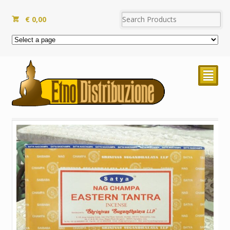
€
0,00
²