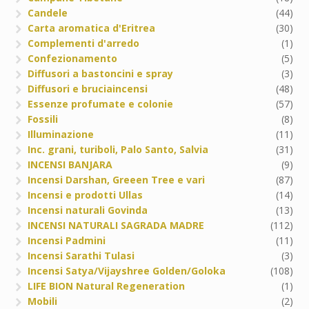
Candele
(44)
Carta aromatica d'Eritrea
(30)
Complementi d'arredo
(1)
Confezionamento
(5)
Diffusori a bastoncini e spray
(3)
Diffusori e bruciaincensi
(48)
Essenze profumate e colonie
(57)
Fossili
(8)
Illuminazione
(11)
Inc. grani, turiboli, Palo Santo, Salvia
(31)
INCENSI BANJARA
(9)
Incensi Darshan, Greeen Tree e vari
(87)
Incensi e prodotti Ullas
(14)
Incensi naturali Govinda
(13)
INCENSI NATURALI SAGRADA MADRE
(112)
Incensi Padmini
(11)
Incensi Sarathi Tulasi
(3)
Incensi Satya/Vijayshree Golden/Goloka
(108)
LIFE BION Natural Regeneration
(1)
Mobili
(2)