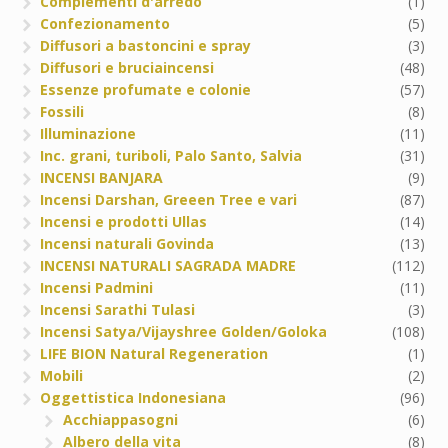
Complementi d'arredo
(1)
Confezionamento
(5)
Diffusori a bastoncini e spray
(3)
Diffusori e bruciaincensi
(48)
Essenze profumate e colonie
(57)
Fossili
(8)
Illuminazione
(11)
Inc. grani, turiboli, Palo Santo, Salvia
(31)
INCENSI BANJARA
(9)
Incensi Darshan, Greeen Tree e vari
(87)
Incensi e prodotti Ullas
(14)
Incensi naturali Govinda
(13)
INCENSI NATURALI SAGRADA MADRE
(112)
Incensi Padmini
(11)
Incensi Sarathi Tulasi
(3)
Incensi Satya/Vijayshree Golden/Goloka
(108)
LIFE BION Natural Regeneration
(1)
Mobili
(2)
Oggettistica Indonesiana
(96)
Acchiappasogni
(6)
Albero della vita
(8)