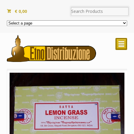
€
0,00
²