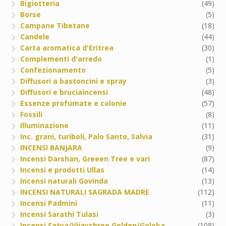
Bigiotteria
(49)
Borse
(5)
Campane Tibetane
(18)
Candele
(44)
Carta aromatica d'Eritrea
(30)
Complementi d'arredo
(1)
Confezionamento
(5)
Diffusori a bastoncini e spray
(3)
Diffusori e bruciaincensi
(48)
Essenze profumate e colonie
(57)
Fossili
(8)
Illuminazione
(11)
Inc. grani, turiboli, Palo Santo, Salvia
(31)
INCENSI BANJARA
(9)
Incensi Darshan, Greeen Tree e vari
(87)
Incensi e prodotti Ullas
(14)
Incensi naturali Govinda
(13)
INCENSI NATURALI SAGRADA MADRE
(112)
Incensi Padmini
(11)
Incensi Sarathi Tulasi
(3)
Incensi Satya/Vijayshree Golden/Goloka
(108)