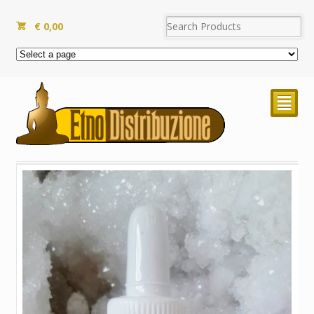
€
0,00
²