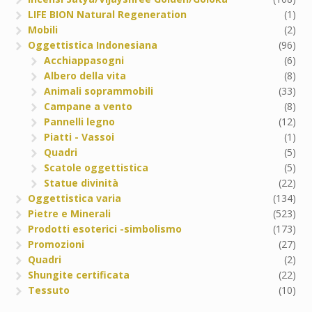
LIFE BION Natural Regeneration
(1)
Mobili
(2)
Oggettistica Indonesiana
(96)
Acchiappasogni
(6)
Albero della vita
(8)
Animali soprammobili
(33)
Campane a vento
(8)
Pannelli legno
(12)
Piatti - Vassoi
(1)
Quadri
(5)
Scatole oggettistica
(5)
Statue divinità
(22)
Oggettistica varia
(134)
Pietre e Minerali
(523)
Prodotti esoterici -simbolismo
(173)
Promozioni
(27)
Quadri
(2)
Shungite certificata
(22)
Tessuto
(10)