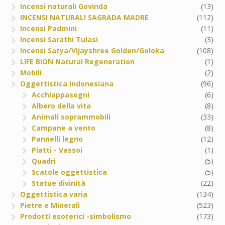
Incensi naturali Govinda
(13)
INCENSI NATURALI SAGRADA MADRE
(112)
Incensi Padmini
(11)
Incensi Sarathi Tulasi
(3)
Incensi Satya/Vijayshree Golden/Goloka
(108)
LIFE BION Natural Regeneration
(1)
Mobili
(2)
Oggettistica Indonesiana
(96)
Acchiappasogni
(6)
Albero della vita
(8)
Animali soprammobili
(33)
Campane a vento
(8)
Pannelli legno
(12)
Piatti - Vassoi
(1)
Quadri
(5)
Scatole oggettistica
(5)
Statue divinità
(22)
Oggettistica varia
(134)
Pietre e Minerali
(523)
Prodotti esoterici -simbolismo
(173)