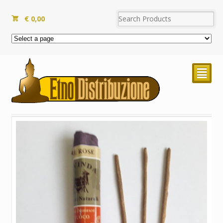
€
0,00
²