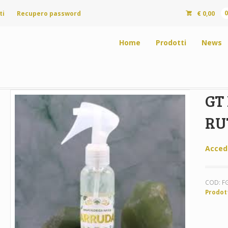
ti
Recupero password
€
0,00
Home
Prodotti
News
GT
RU
Acced
COD:
F
Prodot