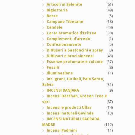
Articoli in Selenite
(61)
Bigiotteria
(49)
Borse
(5)
Campane Tibetane
(18)
Candele
(44)
Carta aromatica d'Eritrea
(30)
Complementi d'arredo
(1)
Confezionamento
(5)
Diffusori a bastoncini e spray
(3)
Diffusori e bruciaincensi
(48)
Essenze profumate e colonie
(57)
Fossili
(8)
Illuminazione
(11)
Inc. grani, turiboli, Palo Santo,
Salvia
(31)
INCENSI BANJARA
(9)
Incensi Darshan, Greeen Tree e
vari
(87)
Incensi e prodotti Ullas
(14)
Incensi naturali Govinda
(13)
INCENSI NATURALI SAGRADA
MADRE
(112)
Incensi Padmini
(11)