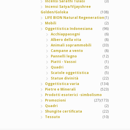
Incensi Sarathi Tulasi
(3)
Incensi Satya/Vijayshree
Golden/Goloka
(108)
LIFE BION Natural Regeneration
(1)
Mobili
(2)
Oggettistica Indonesiana
(96)
Acchiappasogni
(6)
Albero della vita
(8)
Animali soprammobili
(33)
Campane a vento
(8)
Pannelli legno
(12)
Piatti - Vassoi
(1)
Quadri
(5)
Scatole oggettistica
(5)
Statue divinità
(22)
Oggettistica varia
(134)
Pietre e Minerali
(523)
Prodotti esoterici -simbolismo
Promozioni
(27)
(173)
Quadri
(2)
Shungite certificata
(22)
Tessuto
(10)