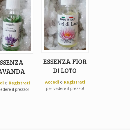
ESSENZA FIOR
SSENZA
DI LOTO
AVANDA
Accedi
o
Registrati
di
o
Registrati
per vedere il prezzo!
edere il prezzo!