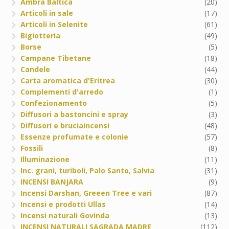
Ambra Baltica
(20)
Articoli in sale
(17)
Articoli in Selenite
(61)
Bigiotteria
(49)
Borse
(5)
Campane Tibetane
(18)
Candele
(44)
Carta aromatica d'Eritrea
(30)
Complementi d'arredo
(1)
Confezionamento
(5)
Diffusori a bastoncini e spray
(3)
Diffusori e bruciaincensi
(48)
Essenze profumate e colonie
(57)
Fossili
(8)
Illuminazione
(11)
Inc. grani, turiboli, Palo Santo, Salvia
(31)
INCENSI BANJARA
(9)
Incensi Darshan, Greeen Tree e vari
(87)
Incensi e prodotti Ullas
(14)
Incensi naturali Govinda
(13)
INCENSI NATURALI SAGRADA MADRE
(112)