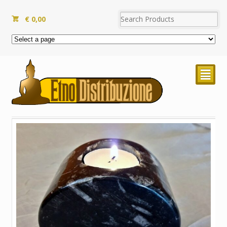
€
0,00
²