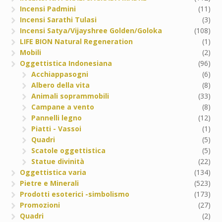
Incensi Padmini
(11)
Incensi Sarathi Tulasi
(3)
Incensi Satya/Vijayshree Golden/Goloka
(108)
LIFE BION Natural Regeneration
(1)
Mobili
(2)
Oggettistica Indonesiana
(96)
Acchiappasogni
(6)
Albero della vita
(8)
Animali soprammobili
(33)
Campane a vento
(8)
Pannelli legno
(12)
Piatti - Vassoi
(1)
Quadri
(5)
Scatole oggettistica
(5)
Statue divinità
(22)
Oggettistica varia
(134)
Pietre e Minerali
(523)
Prodotti esoterici -simbolismo
(173)
Promozioni
(27)
Quadri
(2)