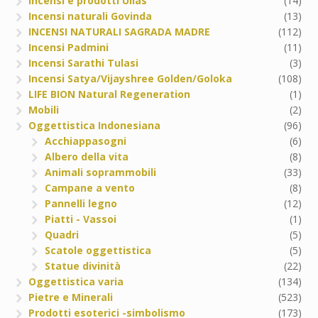
Incensi e prodotti Ullas
(14)
Incensi naturali Govinda
(13)
INCENSI NATURALI SAGRADA MADRE
(112)
Incensi Padmini
(11)
Incensi Sarathi Tulasi
(3)
Incensi Satya/Vijayshree Golden/Goloka
(108)
LIFE BION Natural Regeneration
(1)
Mobili
(2)
Oggettistica Indonesiana
(96)
Acchiappasogni
(6)
Albero della vita
(8)
Animali soprammobili
(33)
Campane a vento
(8)
Pannelli legno
(12)
Piatti - Vassoi
(1)
Quadri
(5)
Scatole oggettistica
(5)
Statue divinità
(22)
Oggettistica varia
(134)
Pietre e Minerali
(523)
Prodotti esoterici -simbolismo
(173)