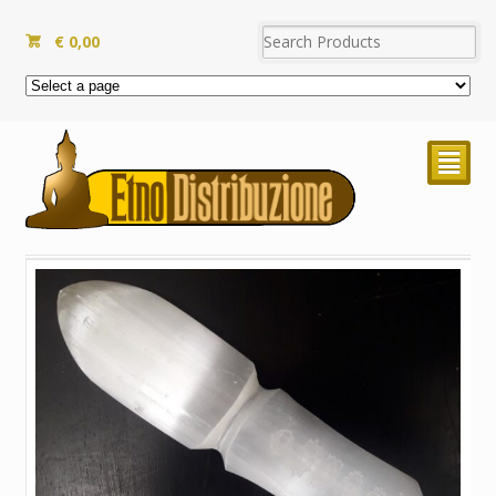
€
0,00
²