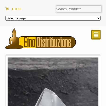
€
0,00
²