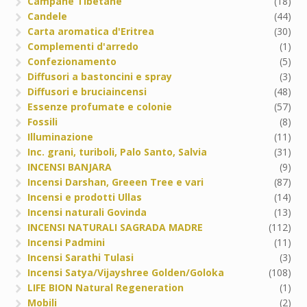
Campane Tibetane
(18)
Candele
(44)
Carta aromatica d'Eritrea
(30)
Complementi d'arredo
(1)
Confezionamento
(5)
Diffusori a bastoncini e spray
(3)
Diffusori e bruciaincensi
(48)
Essenze profumate e colonie
(57)
Fossili
(8)
Illuminazione
(11)
Inc. grani, turiboli, Palo Santo, Salvia
(31)
INCENSI BANJARA
(9)
Incensi Darshan, Greeen Tree e vari
(87)
Incensi e prodotti Ullas
(14)
Incensi naturali Govinda
(13)
INCENSI NATURALI SAGRADA MADRE
(112)
Incensi Padmini
(11)
Incensi Sarathi Tulasi
(3)
Incensi Satya/Vijayshree Golden/Goloka
(108)
LIFE BION Natural Regeneration
(1)
Mobili
(2)