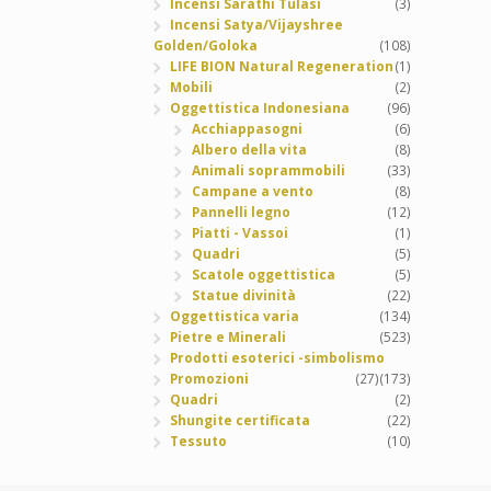
Incensi Sarathi Tulasi
(3)
Incensi Satya/Vijayshree
Golden/Goloka
(108)
LIFE BION Natural Regeneration
(1)
Mobili
(2)
Oggettistica Indonesiana
(96)
Acchiappasogni
(6)
Albero della vita
(8)
Animali soprammobili
(33)
Campane a vento
(8)
Pannelli legno
(12)
Piatti - Vassoi
(1)
Quadri
(5)
Scatole oggettistica
(5)
Statue divinità
(22)
Oggettistica varia
(134)
Pietre e Minerali
(523)
Prodotti esoterici -simbolismo
Promozioni
(27)
(173)
Quadri
(2)
Shungite certificata
(22)
Tessuto
(10)