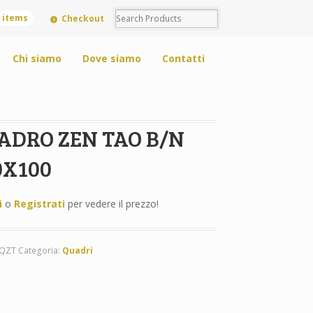
0 items
Checkout
Chi siamo
Dove siamo
Contatti
ADRO ZEN TAO B/N
0X100
i
o
Registrati
per vedere il prezzo!
-QZT
Categoria:
Quadri