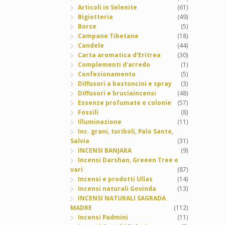
Articoli in Selenite
(61)
Bigiotteria
(49)
Borse
(5)
Campane Tibetane
(18)
Candele
(44)
Carta aromatica d'Eritrea
(30)
Complementi d'arredo
(1)
Confezionamento
(5)
Diffusori a bastoncini e spray
(3)
Diffusori e bruciaincensi
(48)
Essenze profumate e colonie
(57)
Fossili
(8)
Illuminazione
(11)
Inc. grani, turiboli, Palo Santo,
Salvia
(31)
INCENSI BANJARA
(9)
Incensi Darshan, Greeen Tree e
vari
(87)
Incensi e prodotti Ullas
(14)
Incensi naturali Govinda
(13)
INCENSI NATURALI SAGRADA
MADRE
(112)
Incensi Padmini
(11)