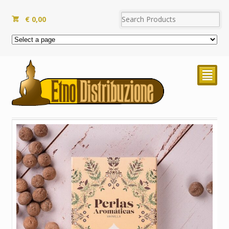
€
0,00
²