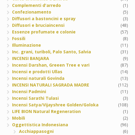
Complementi d'arredo
(1)
Confezionamento
(5)
Diffusori a bastoncini e spray
(3)
Diffusori e bruciaincensi
(48)
Essenze profumate e colonie
(57)
Fossili
(8)
Illuminazione
(11)
Inc. grani, turiboli, Palo Santo, Salvia
(31)
INCENSI BANJARA
(9)
Incensi Darshan, Greeen Tree e vari
(87)
Incensi e prodotti Ullas
(14)
Incensi naturali Govinda
(13)
INCENSI NATURALI SAGRADA MADRE
(112)
Incensi Padmini
(11)
Incensi Sarathi Tulasi
(3)
Incensi Satya/Vijayshree Golden/Goloka
(108)
LIFE BION Natural Regeneration
(1)
Mobili
(2)
Oggettistica Indonesiana
(96)
Acchiappasogni
(6)