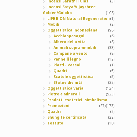
Incensi Sarathi Tulasi
(3)
Incensi Satya/Vijayshree
Golden/Goloka
(108)
LIFE BION Natural Regeneration
(1)
Mobili
(2)
Oggettistica Indonesiana
(96)
Acchiappasogni
(6)
Albero della vita
(8)
Animali soprammobili
(33)
Campane a vento
(8)
Pannelli legno
(12)
Piatti - Vassoi
(1)
Quadri
(5)
Scatole oggettistica
(5)
Statue divinità
(22)
Oggettistica varia
(134)
Pietre e Minerali
(523)
Prodotti esoterici -simbolismo
Promozioni
(27)
(173)
Quadri
(2)
Shungite certificata
(22)
Tessuto
(10)