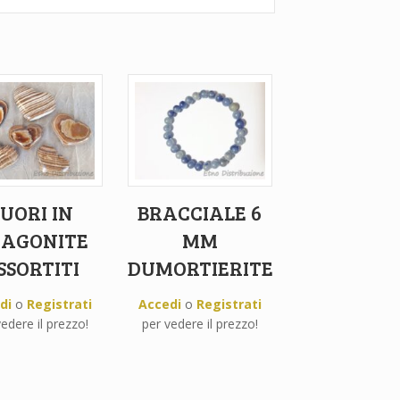
UORI IN
BRACCIALE 6
AGONITE
MM
SSORTITI
DUMORTIERITE
di
o
Registrati
Accedi
o
Registrati
edere il prezzo!
per vedere il prezzo!