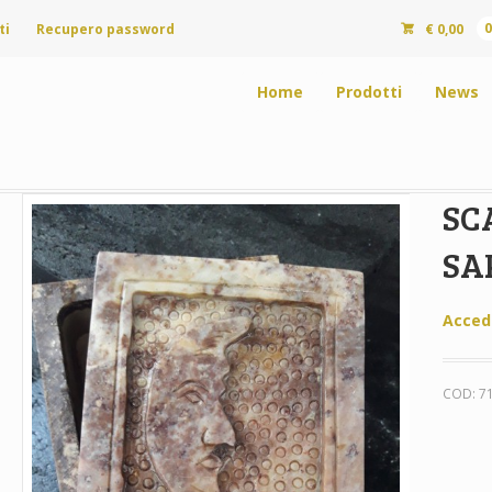
ti
Recupero password
€
0,00
Home
Prodotti
News
SC
SA
Acced
COD:
7