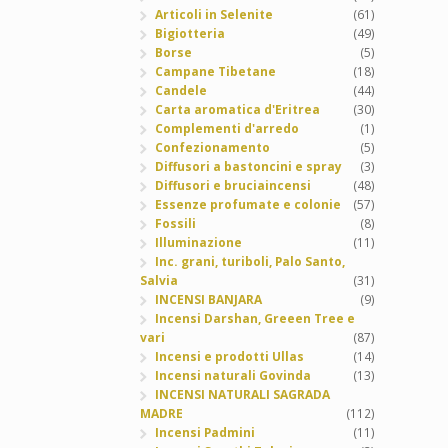
Articoli in Selenite
(61)
Bigiotteria
(49)
Borse
(5)
Campane Tibetane
(18)
Candele
(44)
Carta aromatica d'Eritrea
(30)
Complementi d'arredo
(1)
Confezionamento
(5)
Diffusori a bastoncini e spray
(3)
Diffusori e bruciaincensi
(48)
Essenze profumate e colonie
(57)
Fossili
(8)
Illuminazione
(11)
Inc. grani, turiboli, Palo Santo,
Salvia
(31)
INCENSI BANJARA
(9)
Incensi Darshan, Greeen Tree e
vari
(87)
Incensi e prodotti Ullas
(14)
Incensi naturali Govinda
(13)
INCENSI NATURALI SAGRADA
MADRE
(112)
Incensi Padmini
(11)