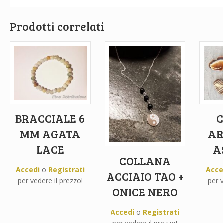
Prodotti correlati
BRACCIALE 6
C
MM AGATA
AR
LACE
A
COLLANA
Accedi
o
Registrati
Acce
ACCIAIO TAO +
per vedere il prezzo!
per v
ONICE NERO
Accedi
o
Registrati
per vedere il prezzo!