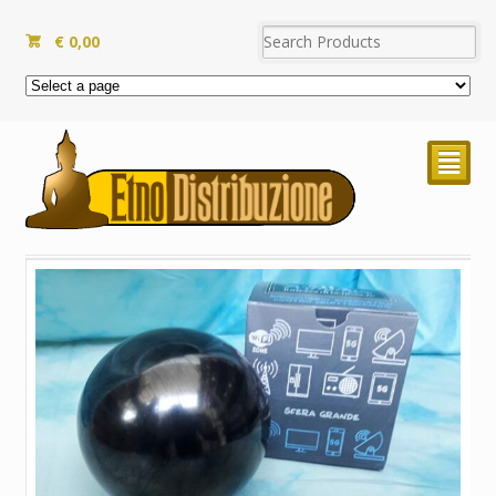
€
0,00
²