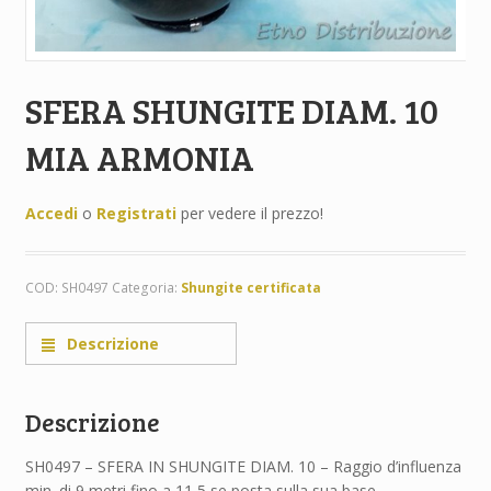
SFERA SHUNGITE DIAM. 10
MIA ARMONIA
Accedi
o
Registrati
per vedere il prezzo!
COD:
SH0497
Categoria:
Shungite certificata
Descrizione
Descrizione
SH0497 – SFERA IN SHUNGITE DIAM. 10 – Raggio d’influenza
min. di 9 metri fino a 11,5 se posta sulla sua base