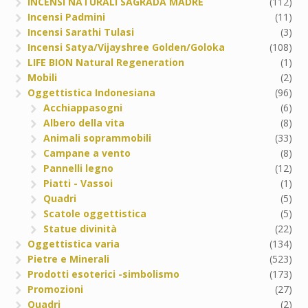
INCENSI NATURALI SAGRADA MADRE
(112)
Incensi Padmini
(11)
Incensi Sarathi Tulasi
(3)
Incensi Satya/Vijayshree Golden/Goloka
(108)
LIFE BION Natural Regeneration
(1)
Mobili
(2)
Oggettistica Indonesiana
(96)
Acchiappasogni
(6)
Albero della vita
(8)
Animali soprammobili
(33)
Campane a vento
(8)
Pannelli legno
(12)
Piatti - Vassoi
(1)
Quadri
(5)
Scatole oggettistica
(5)
Statue divinità
(22)
Oggettistica varia
(134)
Pietre e Minerali
(523)
Prodotti esoterici -simbolismo
(173)
Promozioni
(27)
Quadri
(2)