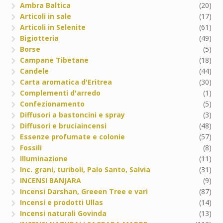
Ambra Baltica
(20)
Articoli in sale
(17)
Articoli in Selenite
(61)
Bigiotteria
(49)
Borse
(5)
Campane Tibetane
(18)
Candele
(44)
Carta aromatica d'Eritrea
(30)
Complementi d'arredo
(1)
Confezionamento
(5)
Diffusori a bastoncini e spray
(3)
Diffusori e bruciaincensi
(48)
Essenze profumate e colonie
(57)
Fossili
(8)
Illuminazione
(11)
Inc. grani, turiboli, Palo Santo, Salvia
(31)
INCENSI BANJARA
(9)
Incensi Darshan, Greeen Tree e vari
(87)
Incensi e prodotti Ullas
(14)
Incensi naturali Govinda
(13)