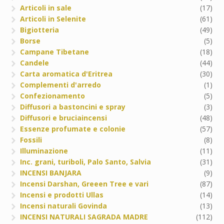
Articoli in sale
(17)
Articoli in Selenite
(61)
Bigiotteria
(49)
Borse
(5)
Campane Tibetane
(18)
Candele
(44)
Carta aromatica d'Eritrea
(30)
Complementi d'arredo
(1)
Confezionamento
(5)
Diffusori a bastoncini e spray
(3)
Diffusori e bruciaincensi
(48)
Essenze profumate e colonie
(57)
Fossili
(8)
Illuminazione
(11)
Inc. grani, turiboli, Palo Santo, Salvia
(31)
INCENSI BANJARA
(9)
Incensi Darshan, Greeen Tree e vari
(87)
Incensi e prodotti Ullas
(14)
Incensi naturali Govinda
(13)
INCENSI NATURALI SAGRADA MADRE
(112)