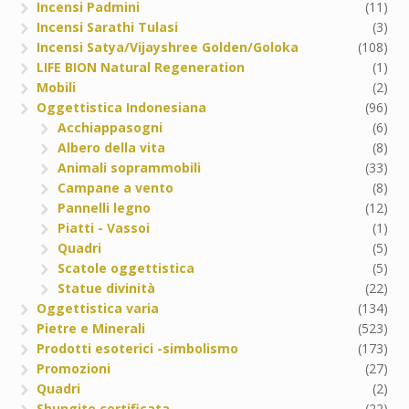
Incensi Padmini
(11)
Incensi Sarathi Tulasi
(3)
Incensi Satya/Vijayshree Golden/Goloka
(108)
LIFE BION Natural Regeneration
(1)
Mobili
(2)
Oggettistica Indonesiana
(96)
Acchiappasogni
(6)
Albero della vita
(8)
Animali soprammobili
(33)
Campane a vento
(8)
Pannelli legno
(12)
Piatti - Vassoi
(1)
Quadri
(5)
Scatole oggettistica
(5)
Statue divinità
(22)
Oggettistica varia
(134)
Pietre e Minerali
(523)
Prodotti esoterici -simbolismo
(173)
Promozioni
(27)
Quadri
(2)
Shungite certificata
(22)