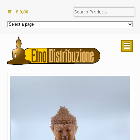
€
0,00
²