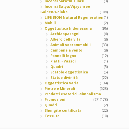
Incensi Sarathi Tulasi
(3)
Incensi Satya/Vijayshree
Golden/Goloka
(108)
LIFE BION Natural Regeneration
(1)
Mobili
(2)
Oggettistica Indonesiana
(96)
Acchiappasogni
(6)
Albero della vita
(8)
Animali soprammobili
(33)
Campane a vento
(8)
Pannelli legno
(12)
Piatti - Vassoi
(1)
Quadri
(5)
Scatole oggettistica
(5)
Statue divinità
(22)
Oggettistica varia
(134)
Pietre e Minerali
(523)
Prodotti esoterici -simbolismo
Promozioni
(27)
(173)
Quadri
(2)
Shungite certificata
(22)
Tessuto
(10)