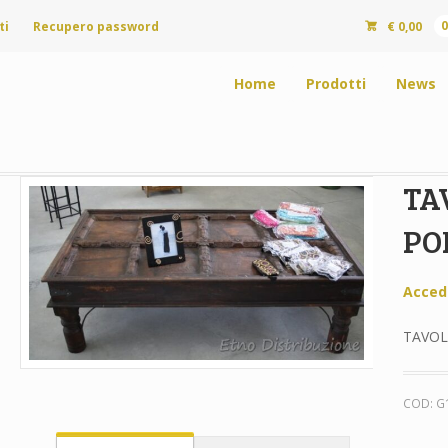
ti
Recupero password
€
0,00
Home
Prodotti
News
TA
PO
Acced
TAVOL
COD:
G