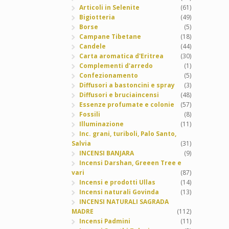
Articoli in Selenite
(61)
Bigiotteria
(49)
Borse
(5)
Campane Tibetane
(18)
Candele
(44)
Carta aromatica d'Eritrea
(30)
Complementi d'arredo
(1)
Confezionamento
(5)
Diffusori a bastoncini e spray
(3)
Diffusori e bruciaincensi
(48)
Essenze profumate e colonie
(57)
Fossili
(8)
Illuminazione
(11)
Inc. grani, turiboli, Palo Santo,
Salvia
(31)
INCENSI BANJARA
(9)
Incensi Darshan, Greeen Tree e
vari
(87)
Incensi e prodotti Ullas
(14)
Incensi naturali Govinda
(13)
INCENSI NATURALI SAGRADA
MADRE
(112)
Incensi Padmini
(11)