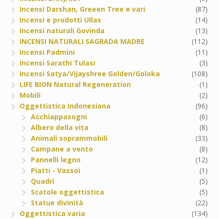
Incensi Darshan, Greeen Tree e vari
(87)
Incensi e prodotti Ullas
(14)
Incensi naturali Govinda
(13)
INCENSI NATURALI SAGRADA MADRE
(112)
Incensi Padmini
(11)
Incensi Sarathi Tulasi
(3)
Incensi Satya/Vijayshree Golden/Goloka
(108)
LIFE BION Natural Regeneration
(1)
Mobili
(2)
Oggettistica Indonesiana
(96)
Acchiappasogni
(6)
Albero della vita
(8)
Animali soprammobili
(33)
Campane a vento
(8)
Pannelli legno
(12)
Piatti - Vassoi
(1)
Quadri
(5)
Scatole oggettistica
(5)
Statue divinità
(22)
Oggettistica varia
(134)