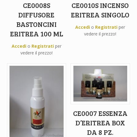
CE0008S
CE0010S INCENSO
DIFFUSORE
ERITREA SINGOLO
BASTONCINI
Accedi
o
Registrati
per
ERITREA 100 ML
vedere il prezzo!
Accedi
o
Registrati
per
vedere il prezzo!
CE0007 ESSENZA
D’ERITREA BOX
DA 8 PZ.