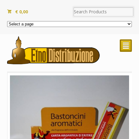
€
0,00
²