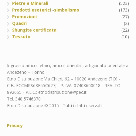
Pietre e Minerali
(523)
Prodotti esoterici -simbolismo
(173)
Promozioni
(27)
Quadri
(2)
Shungite certificata
(22)
Tessuto
(10)
Ingrosso articoli etnici, articoli orientali, artigianato orientale a
Andezeno – Torino.
Etno Distribuzione Via Chieri, 62 – 10020 Andezeno (TO) -
C.F.: FCCMRS63E55C627J - P. IVA: 07408600018 - REA: TO
892655 - P.E.C.: etnodistribuzione@pec.it
Tel. 348 5746378
Etno Distribuzione © 2015 - Tutti i diritti riservati.
Privacy