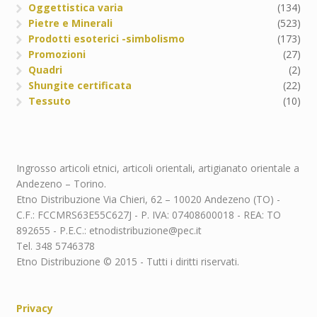
Oggettistica varia
(134)
Pietre e Minerali
(523)
Prodotti esoterici -simbolismo
(173)
Promozioni
(27)
Quadri
(2)
Shungite certificata
(22)
Tessuto
(10)
Ingrosso articoli etnici, articoli orientali, artigianato orientale a
Andezeno – Torino.
Etno Distribuzione Via Chieri, 62 – 10020 Andezeno (TO) -
C.F.: FCCMRS63E55C627J - P. IVA: 07408600018 - REA: TO
892655 - P.E.C.: etnodistribuzione@pec.it
Tel. 348 5746378
Etno Distribuzione © 2015 - Tutti i diritti riservati.
Privacy