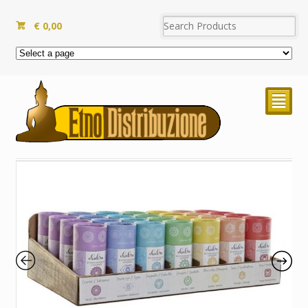
€
0,00
²