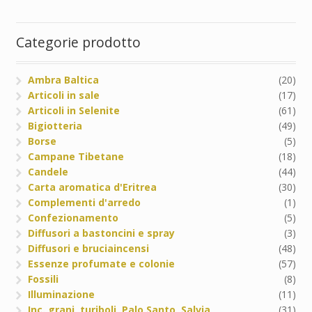
Categorie prodotto
Ambra Baltica
(20)
Articoli in sale
(17)
Articoli in Selenite
(61)
Bigiotteria
(49)
Borse
(5)
Campane Tibetane
(18)
Candele
(44)
Carta aromatica d'Eritrea
(30)
Complementi d'arredo
(1)
Confezionamento
(5)
Diffusori a bastoncini e spray
(3)
Diffusori e bruciaincensi
(48)
Essenze profumate e colonie
(57)
Fossili
(8)
Illuminazione
(11)
Inc. grani, turiboli, Palo Santo, Salvia
(31)