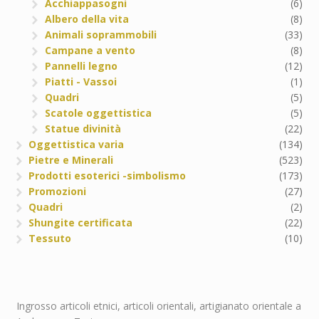
Acchiappasogni
(6)
Albero della vita
(8)
Animali soprammobili
(33)
Campane a vento
(8)
Pannelli legno
(12)
Piatti - Vassoi
(1)
Quadri
(5)
Scatole oggettistica
(5)
Statue divinità
(22)
Oggettistica varia
(134)
Pietre e Minerali
(523)
Prodotti esoterici -simbolismo
(173)
Promozioni
(27)
Quadri
(2)
Shungite certificata
(22)
Tessuto
(10)
Ingrosso articoli etnici, articoli orientali, artigianato orientale a