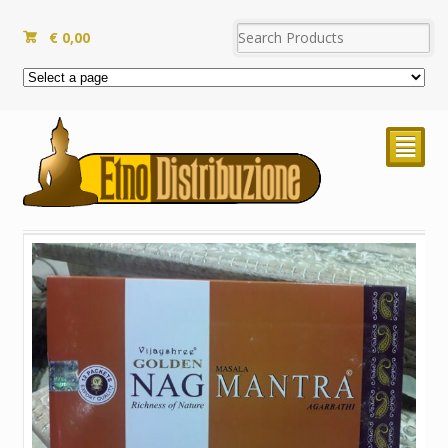
€
0,00
²