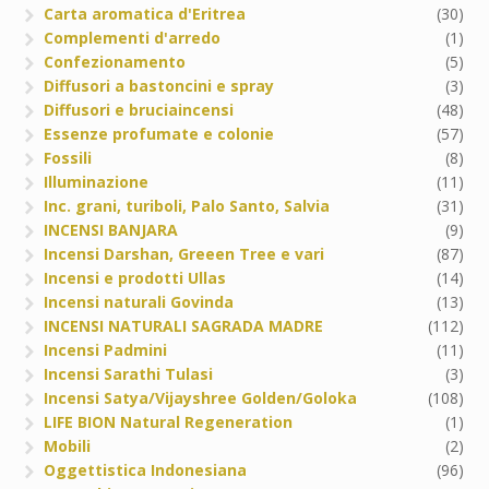
Carta aromatica d'Eritrea
(30)
Complementi d'arredo
(1)
Confezionamento
(5)
Diffusori a bastoncini e spray
(3)
Diffusori e bruciaincensi
(48)
Essenze profumate e colonie
(57)
Fossili
(8)
Illuminazione
(11)
Inc. grani, turiboli, Palo Santo, Salvia
(31)
INCENSI BANJARA
(9)
Incensi Darshan, Greeen Tree e vari
(87)
Incensi e prodotti Ullas
(14)
Incensi naturali Govinda
(13)
INCENSI NATURALI SAGRADA MADRE
(112)
Incensi Padmini
(11)
Incensi Sarathi Tulasi
(3)
Incensi Satya/Vijayshree Golden/Goloka
(108)
LIFE BION Natural Regeneration
(1)
Mobili
(2)
Oggettistica Indonesiana
(96)